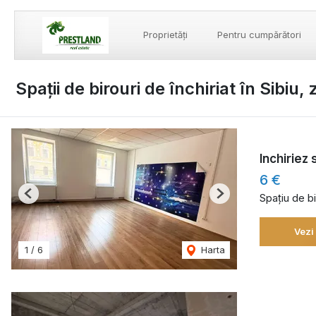
Proprietăți
Pentru cumpărători
Spații de birouri de închiriat în Sibiu
Inchiriez 
6 €
Spațiu de bi
Previous
Next
Vezi
1
/
6
Harta