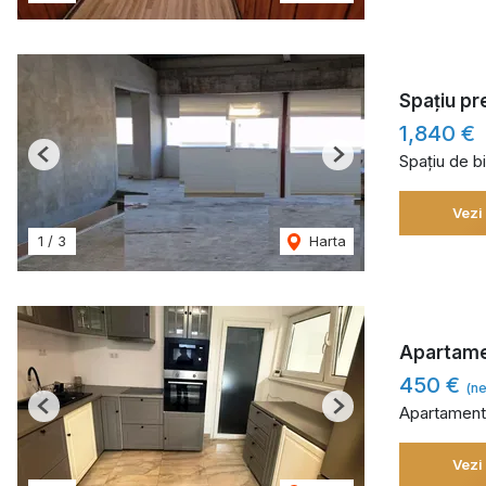
Spațiu pre
1,840 €
Spațiu de bi
Previous
Next
Vezi
1
/
3
Harta
Apartamen
450 €
(ne
Apartament 
Previous
Next
Vezi