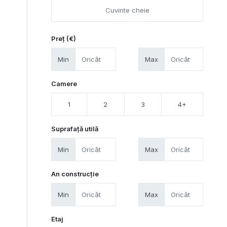
Preț (€)
Min
Max
Camere
1
2
3
4+
Suprafață utilă
Min
Max
An construcție
Min
Max
Etaj