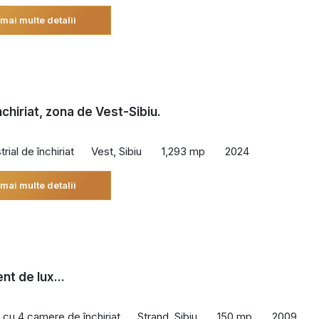
 mai multe detalii
nchiriat, zona de Vest-Sibiu.
rial de închiriat
Vest, Sibiu
1,293 mp
2024
 mai multe detalii
t de lux...
cu 4 camere de închiriat
Strand, Sibiu
150 mp
2009