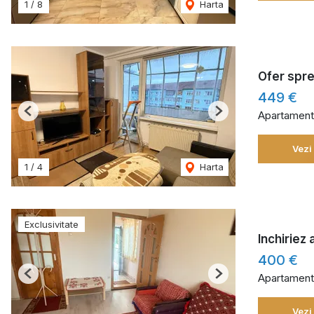
1
/
8
Harta
Ofer spre
449 €
Apartament 
Previous
Next
Vezi
1
/
4
Harta
Exclusivitate
Inchiriez
400 €
Apartament 
Previous
Next
Vezi