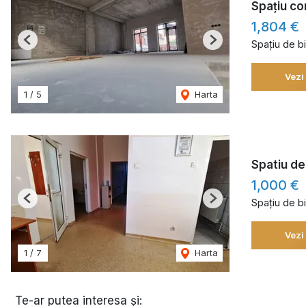
Spațiu co
1,804 €
Spațiu de bi
Previous
Next
Vezi
1
/
5
Harta
Spatiu de 
1,000 €
Spațiu de bi
Previous
Next
Vezi
1
/
7
Harta
Te-ar putea interesa și: