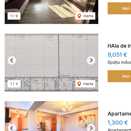
Vezi
1
/
9
Harta
HAla de i
9,051 €
Spațiu indust
Previous
Next
Vezi
1
/
3
Harta
Apartamen
1,300 €
Apartament 
Previous
Next