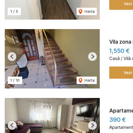
Vezi
1
/
5
Harta
Vila zona 
1,550 €
Casă / Vilă
Previous
Next
Vezi
1
/
10
Harta
Apartamen
390 €
Apartament 
Previous
Next