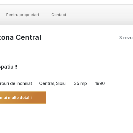
Pentru proprietari
Contact
, zona Central
3 rezu
spatiu !!
rouri de închiriat
Central, Sibiu
35 mp
1990
 mai multe detalii