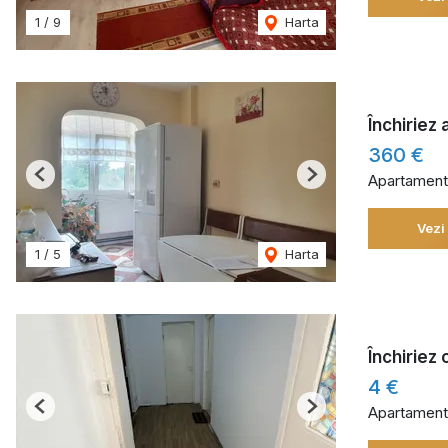
1
/
9
Harta
Închiriez
360 €
Apartament 
Previous
Next
Vezi
1
/
5
Harta
Închiriez
4 €
Apartament 
Previous
Next