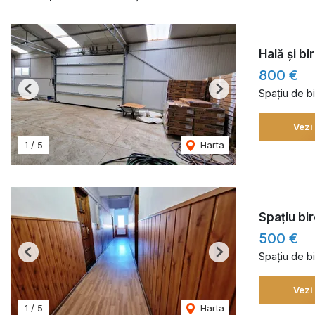
Hală și bi
800 €
Spațiu de bi
Previous
Next
Vezi
1
/
5
Harta
Spațiu bi
500 €
Spațiu de bi
Previous
Next
Vezi
1
/
5
Harta