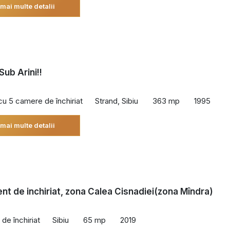
 mai multe detalii
Sub Arini!!
 cu 5 camere de închiriat
Strand, Sibiu
363 mp
1995
 mai multe detalii
t de inchiriat, zona Calea Cisnadiei(zona Mîndra)
de închiriat
Sibiu
65 mp
2019