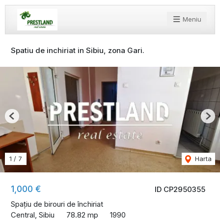
Meniu
Spatiu de inchiriat in Sibiu, zona Gari.
Previous
Nex
1
/
7
Harta
1,000 €
ID CP2950355
Spațiu de birouri de închiriat
Central, Sibiu
78.82 mp
1990