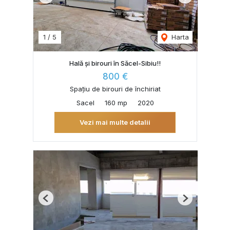
Previous
Next
1
/
5
Harta
Hală și birouri în Săcel-Sibiu!!
800 €
Spațiu de birouri de închiriat
Sacel
160 mp
2020
Vezi mai multe detalii
Previous
Next