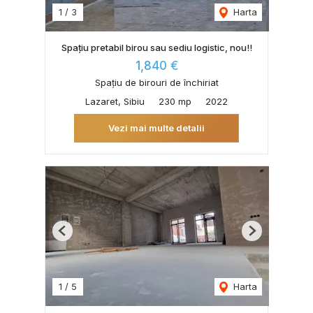
1
/
3
Harta
Spațiu pretabil birou sau sediu logistic, nou!!
1,840 €
Spațiu de birouri de închiriat
Lazaret, Sibiu
230 mp
2022
Vezi mai multe detalii
Previous
Next
1
/
5
Harta