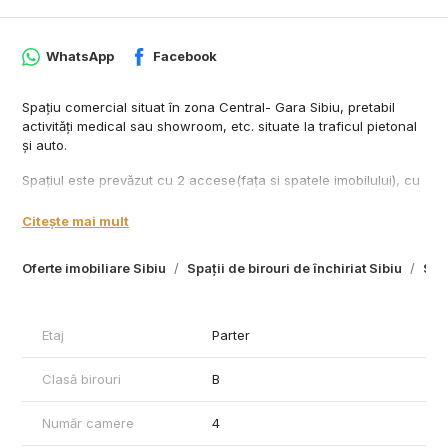
WhatsApp
Facebook
Spațiu comercial situat în zona Central- Gara Sibiu, pretabil
activități medical sau showroom, etc. situate la traficul pietonal
și auto.
Spațiul este prevăzut cu 2 accese(fața si spatele imobilului), cu
vitrină mare și se compune din : hol, 4 încăperi, recepție, 2
grupuri sociale în suprafață de 78 mp.
Citește mai mult
Spațiul se predă la cheie cu toate avizele de funcționare
Oferte imobiliare Sibiu
Spații de birouri de închiriat Sibiu
Spaț
inclusiv aviz DSP.
Comisionul agenției este 50% din valoarea primei chirii.
Etaj
Parter
Clasă birouri
B
Număr camere
4