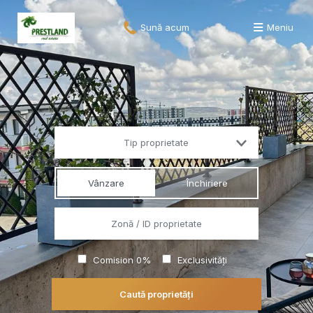
Sună acum
Meniu
Tip proprietate
Vânzare
Închiriere
Comision 0%
Exclusivități