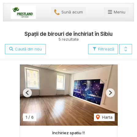
Sună acum
Meniu
Spații de birouri de închiriat în Sibiu
5 rezultate
Caută din nou
Filtrează
Previous
Next
1
/
6
Harta
Inchiriez spatiu !!