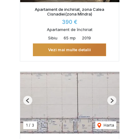
Apartament de inchiriat, zona Calea
Cisnadiei(zona Mîndra)
390 €
Apartament de închiriat
Sibiu
65 mp
2019
Vezi mai multe detalii
Previous
Next
1
/
3
Harta