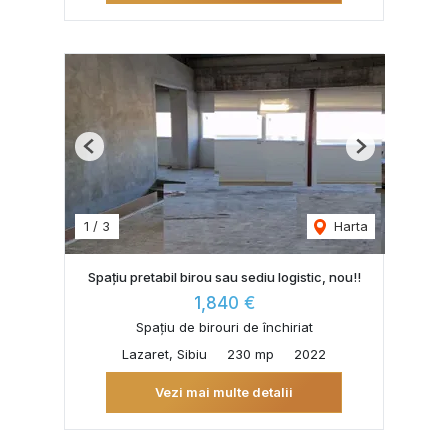
Previous
Next
1
/
3
Harta
Spațiu pretabil birou sau sediu logistic, nou!!
1,840 €
Spațiu de birouri de închiriat
Lazaret, Sibiu
230 mp
2022
Vezi mai multe detalii