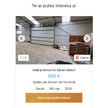
Te-ar putea interesa și:
Previous
Next
1
/
5
Harta
Hală și birouri în Săcel-Sibiu!!
800 €
Spațiu de birouri de închiriat
Sacel
160 mp
2020
Vezi mai multe detalii