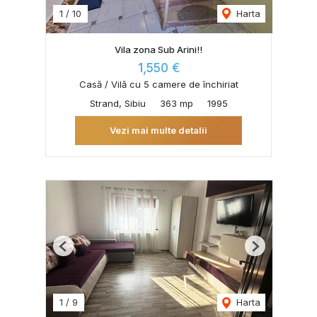
1
/
10
Harta
Vila zona Sub Arini!!
1,550 €
Casă / Vilă cu 5 camere de închiriat
Strand, Sibiu
363 mp
1995
Vezi mai multe detalii
Previous
Next
1
/
9
Harta