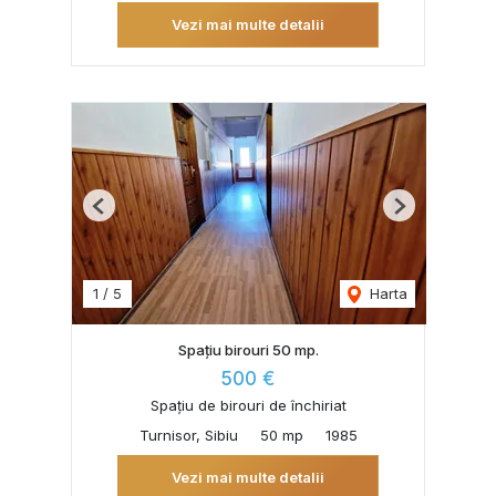
Vezi mai multe detalii
Previous
Next
1
/
5
Harta
Spațiu birouri 50 mp.
500 €
Spațiu de birouri de închiriat
Turnisor, Sibiu
50 mp
1985
Vezi mai multe detalii