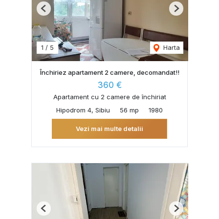
Previous
Next
1
/
5
Harta
Închiriez apartament 2 camere, decomandat!!
360 €
Apartament cu 2 camere de închiriat
Hipodrom 4, Sibiu
56 mp
1980
Vezi mai multe detalii
Previous
Next