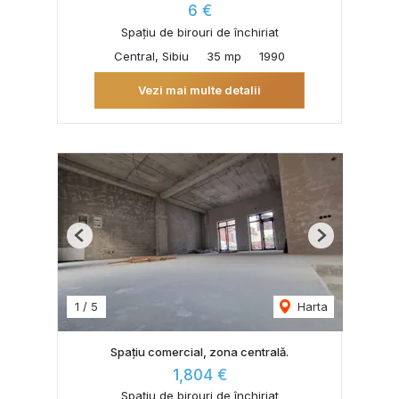
6 €
Spațiu de birouri de închiriat
Central, Sibiu
35 mp
1990
Vezi mai multe detalii
Previous
Next
1
/
5
Harta
Spațiu comercial, zona centrală.
1,804 €
Spațiu de birouri de închiriat