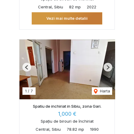
Central, Sibiu
82 mp
2022
Vezi mai multe detalii
Previous
Next
1
/
7
Harta
Spatiu de inchiriat in Sibiu, zona Gari.
1,000 €
Spațiu de birouri de închiriat
Central, Sibiu
78.82 mp
1990