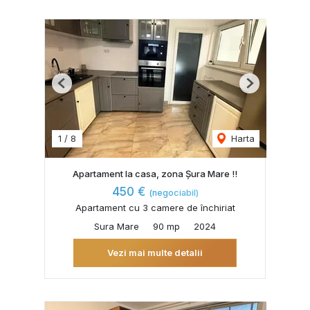
Previous
Next
1
/
8
Harta
Apartament la casa, zona Șura Mare !!
450 €
(negociabil)
Apartament cu 3 camere de închiriat
Sura Mare
90 mp
2024
Vezi mai multe detalii