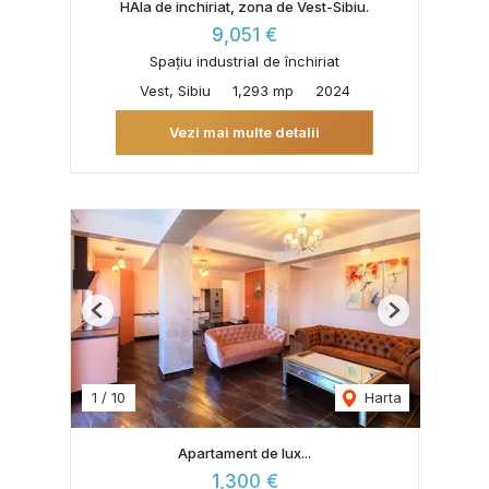
HAla de inchiriat, zona de Vest-Sibiu.
9,051 €
Spațiu industrial de închiriat
Vest, Sibiu
1,293 mp
2024
Vezi mai multe detalii
Previous
Next
1
/
10
Harta
Apartament de lux...
1,300 €