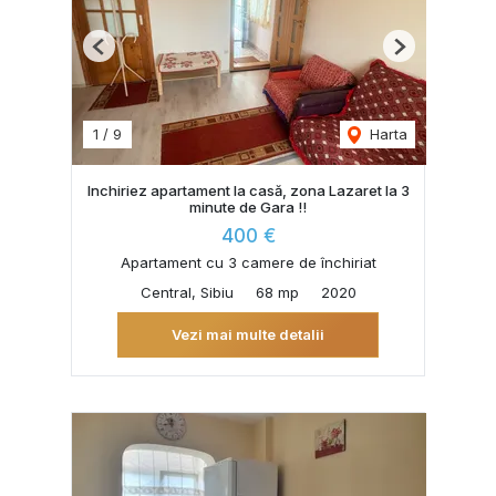
Previous
Next
1
/
9
Harta
Inchiriez apartament la casă, zona Lazaret la 3
minute de Gara !!
400 €
Apartament cu 3 camere de închiriat
Central, Sibiu
68 mp
2020
Vezi mai multe detalii