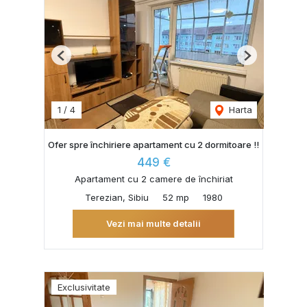
Previous
Next
1
/
4
Harta
Ofer spre închiriere apartament cu 2 dormitoare !!
449 €
Apartament cu 2 camere de închiriat
Terezian, Sibiu
52 mp
1980
Vezi mai multe detalii
Exclusivitate