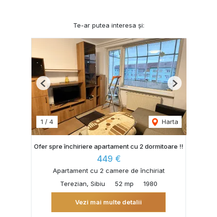
Te-ar putea interesa și:
Previous
Next
1
/
4
Harta
Ofer spre închiriere apartament cu 2 dormitoare !!
449 €
Apartament cu 2 camere de închiriat
Terezian, Sibiu
52 mp
1980
Vezi mai multe detalii