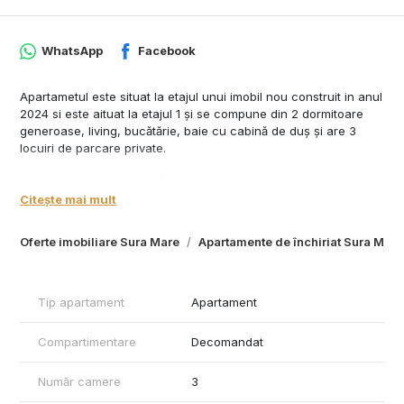
WhatsApp
Facebook
Apartametul este situat la etajul unui imobil nou construit in anul
2024 si este aituat la etajul 1 și se compune din 2 dormitoare
generoase, living, bucătărie, baie cu cabină de duș și are 3
locuiri de parcare private.
Apartamentul se pretează pentru un cuplu sau o famile și se
predă mobilat , dotat și utilat cu tot ce este necesar. Se oferă si
Citește mai mult
se dorește seriozitate.
Oferte imobiliare Sura Mare
Apartamente de închiriat Sura Mare
Preț 450 Euro/lună +o garanție contravaloarea unei chiri.
Comisionul agaenției este de 50% din prima chirie.
Agenția nu deține informațiile privind performanta energetica a
Tip apartament
Apartament
imobilului, aceasta informând asupra necesitații si legalității
certificatului energetic. Comunicarea datelor cuprinse in
Compartimentare
Decomandat
Certificatul Energetic al imobilului rămâne in sarcina
proprietarului.
Număr camere
3
Oferim clienților următoarele servicii: