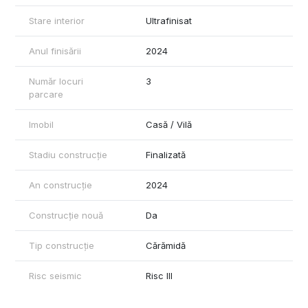
Stare interior
Ultrafinisat
Anul finisării
2024
Număr locuri
3
parcare
Imobil
Casă / Vilă
Stadiu construcție
Finalizată
An construcție
2024
Construcție nouă
Da
Tip construcție
Cărămidă
Risc seismic
Risc III