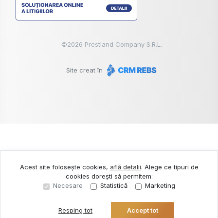
©
2026
Prestland Company S.R.L.
Site creat în
Acest site folosește cookies,
află detalii
.
Alege ce tipuri de
cookies dorești să permitem:
Necesare
Statistică
Marketing
Resping tot
Accept tot
Sună acum
Solicită vizionare