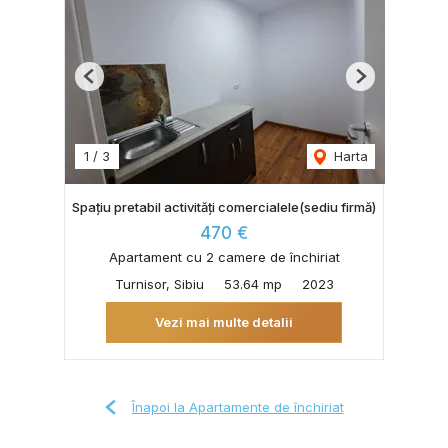
Previous
Next
1
/
3
Harta
Spațiu pretabil activități comercialele(sediu firmă)
470 €
Apartament cu 2 camere de închiriat
Turnisor, Sibiu
53.64 mp
2023
Vezi mai multe detalii
Înapoi la Apartamente de închiriat