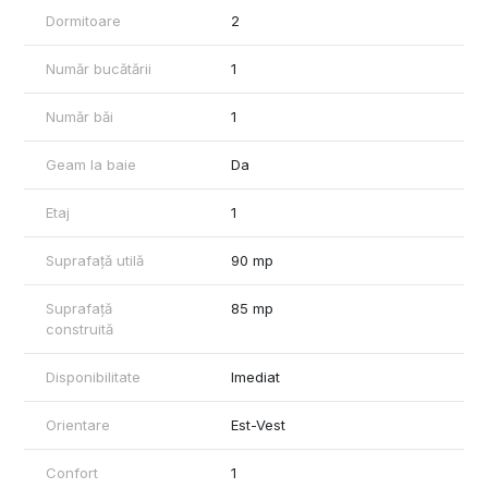
Dormitoare
2
- consultanta obținere credite bancare;
- servicii notariat;
Număr bucătării
1
- servicii de topografie(schiță, releveu);
Număr băi
1
- certificate energetice imobile;
Geam la baie
Da
- asigurări;
Etaj
1
- servicii de evaluare;
- consultanta juridica;
Suprafață utilă
90 mp
Suprafață
85 mp
construită
Disponibilitate
Imediat
Orientare
Est-Vest
Confort
1