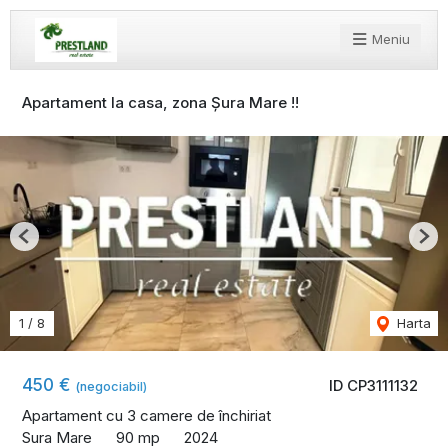
Meniu
Apartament la casa, zona Șura Mare !!
Previous
Nex
1
/
8
Harta
450 €
ID CP3111132
(negociabil)
Apartament cu 3 camere de închiriat
Sura Mare
90 mp
2024