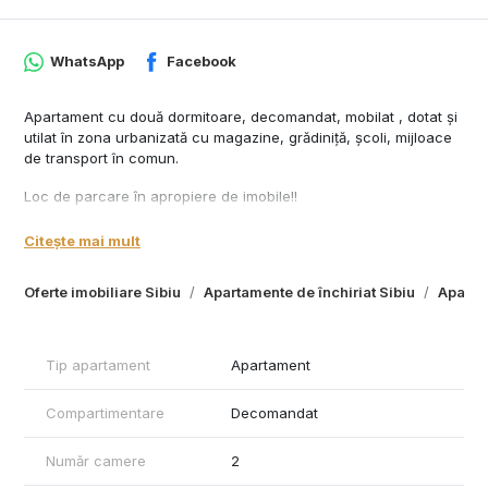
WhatsApp
Facebook
Apartament cu două dormitoare, decomandat, mobilat , dotat și
utilat în zona urbanizată cu magazine, grădiniță, școli, mijloace
de transport în comun.
Loc de parcare în apropiere de imobile!!
Preț 420 Euro negociabil + o garanție !! Contract înregistrat la
Citește mai mult
ANAF !!
Oferte imobiliare Sibiu
Apartamente de închiriat Sibiu
Apartam
Tip apartament
Apartament
Compartimentare
Decomandat
Număr camere
2