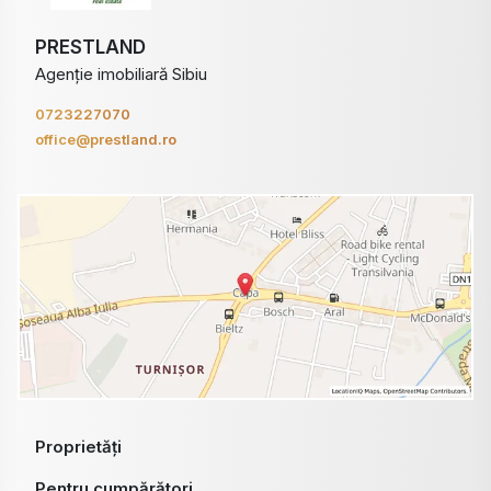
PRESTLAND
Agenție imobiliară Sibiu
0723227070
office@prestland.ro
Proprietăți
Pentru cumpărători