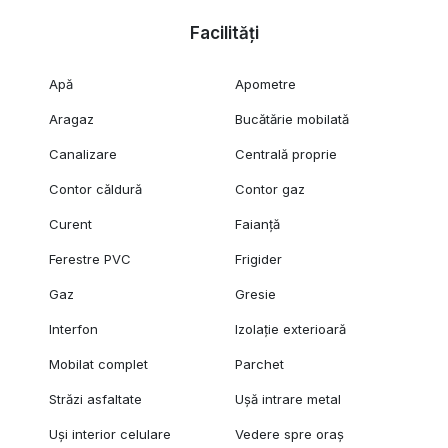
Facilități
Apă
Apometre
Aragaz
Bucătărie mobilată
Canalizare
Centrală proprie
Contor căldură
Contor gaz
Curent
Faianță
Ferestre PVC
Frigider
Gaz
Gresie
Interfon
Izolație exterioară
Mobilat complet
Parchet
Străzi asfaltate
Ușă intrare metal
Uși interior celulare
Vedere spre oraș