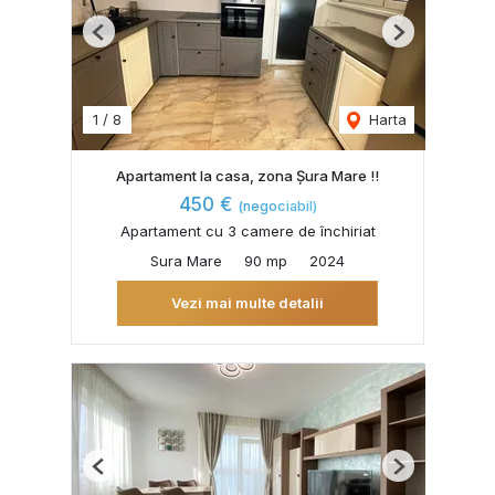
Previous
Next
1
/
8
Harta
Apartament la casa, zona Șura Mare !!
450 €
(negociabil)
Apartament cu 3 camere de închiriat
Sura Mare
90 mp
2024
Vezi mai multe detalii
Previous
Next