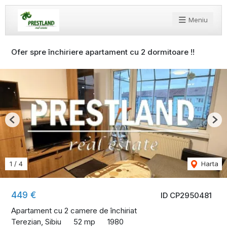
Meniu
Ofer spre închiriere apartament cu 2 dormitoare !!
Previous
Nex
1
/
4
Harta
449 €
ID CP2950481
Apartament cu 2 camere de închiriat
Terezian, Sibiu
52 mp
1980