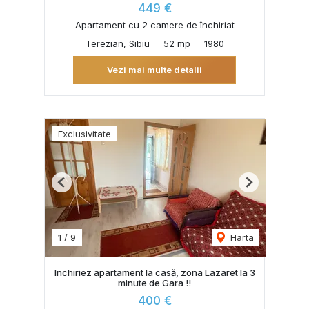
449 €
Apartament cu 2 camere de închiriat
Terezian, Sibiu
52 mp
1980
Vezi mai multe detalii
Exclusivitate
Previous
Next
1
/
9
Harta
Inchiriez apartament la casă, zona Lazaret la 3
minute de Gara !!
400 €