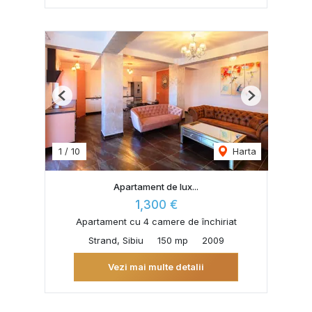
Previous
Next
1
/
10
Harta
Apartament de lux...
1,300 €
Apartament cu 4 camere de închiriat
Strand, Sibiu
150 mp
2009
Vezi mai multe detalii