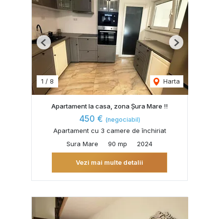
Previous
Next
1
/
8
Harta
Apartament la casa, zona Șura Mare !!
450 €
(negociabil)
Apartament cu 3 camere de închiriat
Sura Mare
90 mp
2024
Vezi mai multe detalii