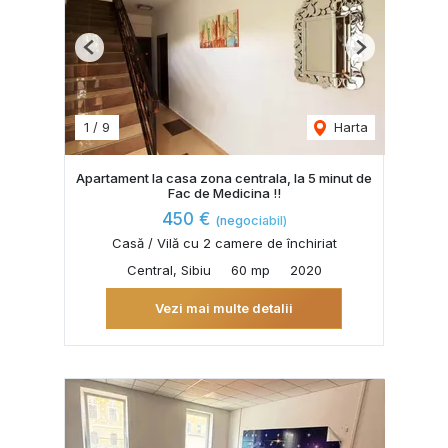
Previous
Next
1
/
9
Harta
Apartament la casa zona centrala, la 5 minut de
Fac de Medicina !!
450 €
(negociabil)
Casă / Vilă cu 2 camere de închiriat
Central, Sibiu
60 mp
2020
Vezi mai multe detalii