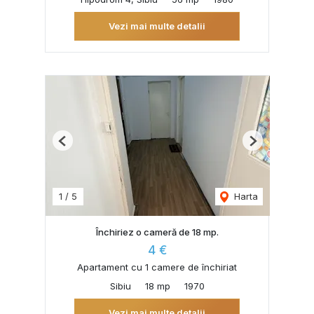
Vezi mai multe detalii
Previous
Next
1
/
5
Harta
Închiriez o cameră de 18 mp.
4 €
Apartament cu 1 camere de închiriat
Sibiu
18 mp
1970
Vezi mai multe detalii