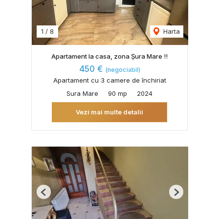
1
/
8
Harta
Apartament la casa, zona Șura Mare !!
450 €
(negociabil)
Apartament cu 3 camere de închiriat
Sura Mare
90 mp
2024
Vezi mai multe detalii
Previous
Next