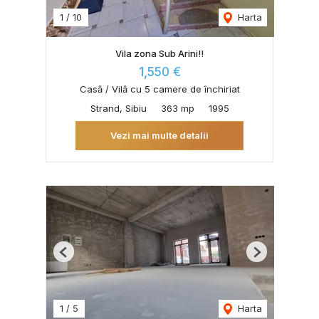
1
/
10
Harta
Vila zona Sub Arini!!
1,550 €
Casă / Vilă cu 5 camere de închiriat
Strand, Sibiu
363 mp
1995
Vezi mai multe detalii
Previous
Next
1
/
5
Harta