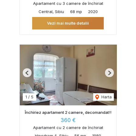
Apartament cu 3 camere de închiriat
Central, Sibiu
68 mp
2020
Vezi mai multe detalii
Previous
Next
1
/
5
Harta
Închiriez apartament 2 camere, decomandat!!
360 €
Apartament cu 2 camere de închiriat
Hipodrom 4, Sibiu
56 mp
1980