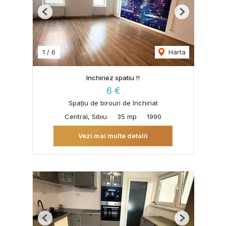
Previous
Next
1
/
6
Harta
Inchiriez spatiu !!
6 €
Spațiu de birouri de închiriat
Central, Sibiu
35 mp
1990
Vezi mai multe detalii
Previous
Next