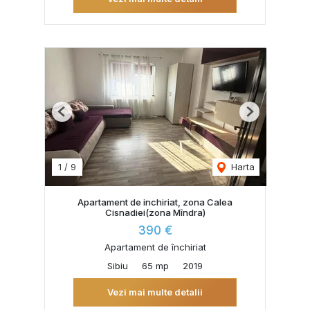
Previous
Next
1
/
9
Harta
Apartament de inchiriat, zona Calea
Cisnadiei(zona Mîndra)
390 €
Apartament de închiriat
Sibiu
65 mp
2019
Vezi mai multe detalii