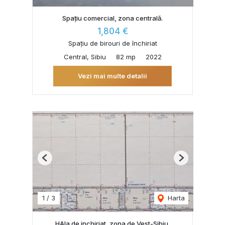
Spațiu comercial, zona centrală.
1,804 €
Spațiu de birouri de închiriat
Central, Sibiu
82 mp
2022
Vezi mai multe detalii
Previous
Next
1
/
3
Harta
HAla de inchiriat, zona de Vest-Sibiu.