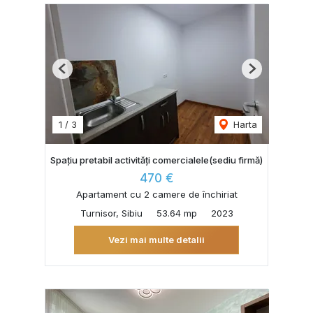
Previous
Next
1
/
3
Harta
Spațiu pretabil activități comercialele(sediu firmă)
470 €
Apartament cu 2 camere de închiriat
Turnisor, Sibiu
53.64 mp
2023
Vezi mai multe detalii