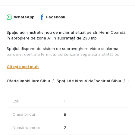
WhatsApp
Facebook
Spațiu administrativ nou de închiriat situat pe str. Henri Coandă
în apropiere de zona A1 in suprafață de 230 mp.
Spațiul dispune de sistem de supraveghere video si alarma,
parcare, centrala termica, contorizare separată a utilităților,
platforma betonata!!
Citește mai mult
Spațiul se amenajează la cererea pentru a fii funcțional!!
Oferte imobiliare Sibiu
Spații de birouri de închiriat Sibiu
Spaț
Etaj
1
Clasă birouri
B
Număr camere
2