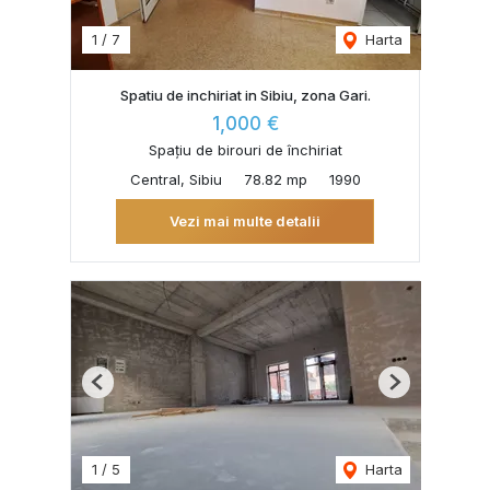
1
/
7
Harta
Spatiu de inchiriat in Sibiu, zona Gari.
1,000 €
Spațiu de birouri de închiriat
Central, Sibiu
78.82 mp
1990
Vezi mai multe detalii
Previous
Next
1
/
5
Harta