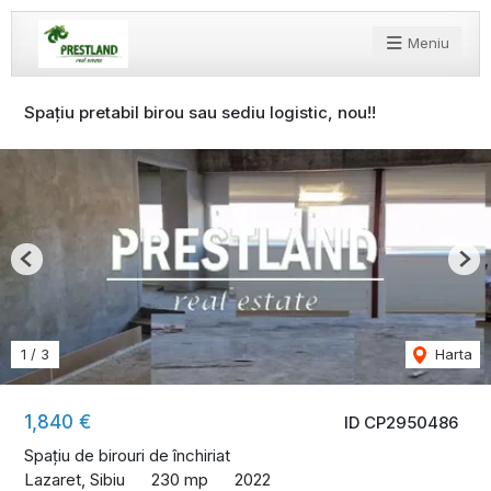
Meniu
Spațiu pretabil birou sau sediu logistic, nou!!
Previous
Nex
1
/
3
Harta
1,840 €
ID CP2950486
Spațiu de birouri de închiriat
Lazaret, Sibiu
230 mp
2022