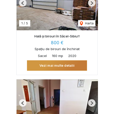
Previous
Next
1
/
5
Harta
Hală și birouri în Săcel-Sibiu!!
800 €
Spațiu de birouri de închiriat
Sacel
160 mp
2020
Vezi mai multe detalii
Previous
Next