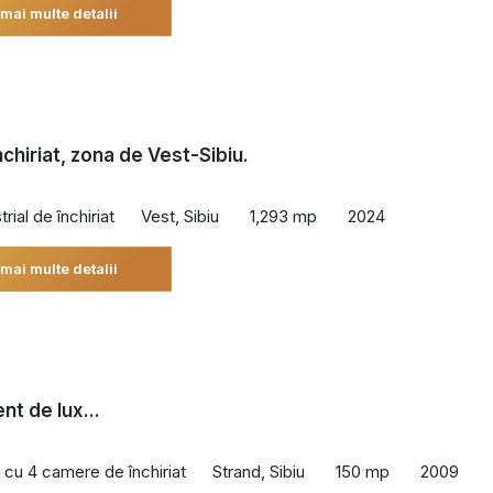
 mai multe detalii
nchiriat, zona de Vest-Sibiu.
rial de închiriat
Vest, Sibiu
1,293 mp
2024
 mai multe detalii
t de lux...
cu 4 camere de închiriat
Strand, Sibiu
150 mp
2009