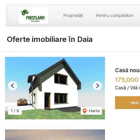
Proprietăți
Pentru cumpărători
Oferte imobiliare în Daia
Casă noua,
175,000
Casă / Vilă
Previous
Next
Vezi
1
/
9
Harta