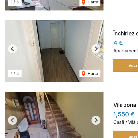
1
/
5
Harta
Închiriez
4 €
Apartament 
Previous
Next
Vezi
1
/
5
Harta
Vila zona 
1,550 €
Casă / Vilă
Previous
Next
Vezi