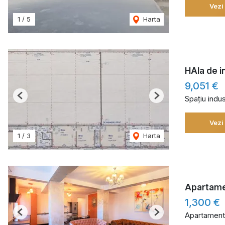
Vezi
1
/
5
Harta
HAla de i
9,051 €
Spațiu indust
Previous
Next
Vezi
1
/
3
Harta
Apartamen
1,300 €
Apartament 
Previous
Next