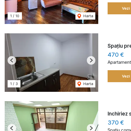
Vezi
1
/
10
Harta
Spațiu pr
470 €
Apartament 
Previous
Next
Vezi
1
/
3
Harta
Inchiriez
370 €
Spațiu comer
Previous
Next