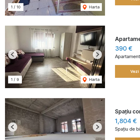
1
/
10
Harta
Apartamen
390 €
Apartament 
Previous
Next
Vezi
1
/
9
Harta
Spațiu co
1,804 €
Spațiu de bi
Previous
Next