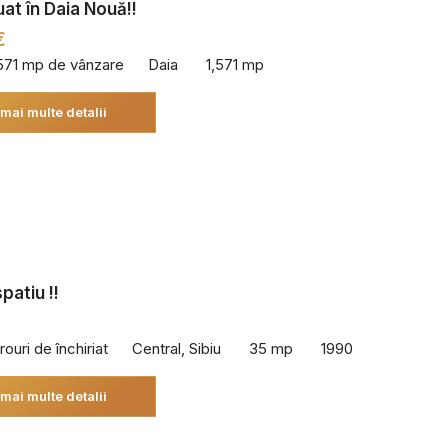
uat în Daia Nouă!!
€
,571 mp de vânzare
Daia
1,571 mp
 mai multe detalii
spatiu !!
rouri de închiriat
Central, Sibiu
35 mp
1990
 mai multe detalii