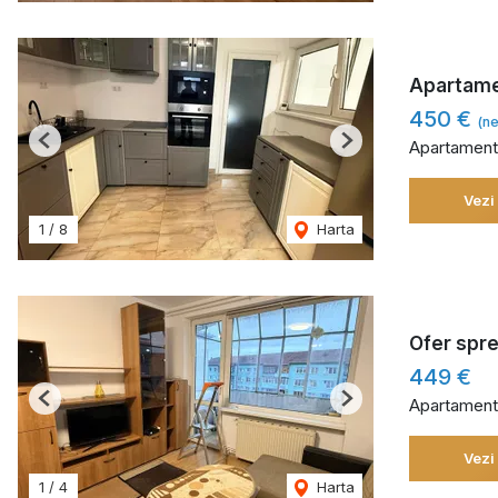
Apartamen
450 €
(ne
Apartament 
Previous
Next
Vezi
1
/
8
Harta
Ofer spre
449 €
Apartament 
Previous
Next
Vezi
1
/
4
Harta