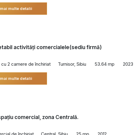
 mai multe detalii
etabil activități comercialele(sediu firmă)
cu 2 camere de închiriat
Turnisor, Sibiu
53.64 mp
2023
 mai multe detalii
 spațiu comercial, zona Centrală.
cial de închiriat
Central, Sibiu
25 mp
2012