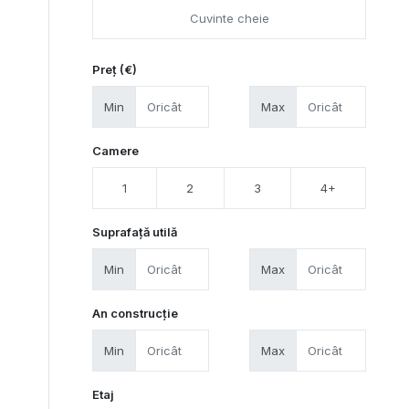
Preț (€)
Min
Max
Camere
1
2
3
4+
Suprafață utilă
Min
Max
An construcție
Min
Max
Etaj