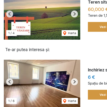
Teren sit
60,000 
Teren de 1
Previous
Next
Vezi
1
/
4
Harta
Te-ar putea interesa și:
Inchiriez 
6 €
Spațiu de bi
Previous
Next
Vezi
1
/
6
Harta