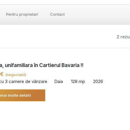
Pentru proprietari
Contact
2 rezu
 unifamiliara în Cartierul Bavaria !!
 €
(negociabil)
 cu 3 camere de vânzare
Daia
128 mp
2026
 mai multe detalii