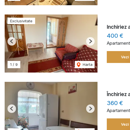
Exclusivitate
Inchiriez
400 €
Apartament 
Previous
Next
Vezi
1
/
9
Harta
Închiriez
360 €
Apartament 
Previous
Next
Vezi