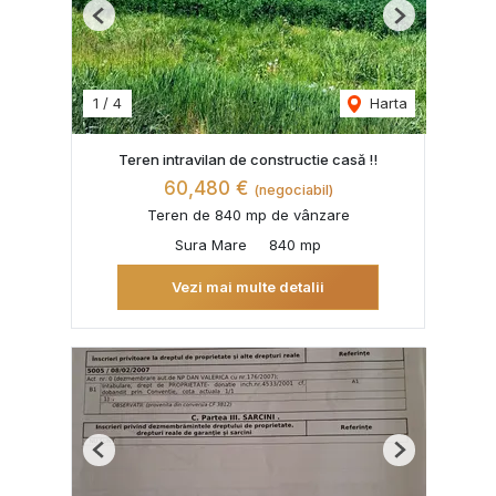
Previous
Next
1
/
4
Harta
Teren intravilan de constructie casă !!
60,480 €
(negociabil)
Teren de 840 mp de vânzare
Sura Mare
840 mp
Vezi mai multe detalii
Previous
Next