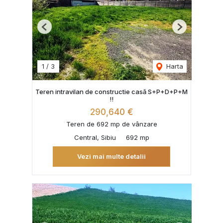
Previous
Next
1
/
3
Harta
Teren intravilan de constructie casă S+P+D+P+M
!!
290,640 €
Teren de 692 mp de vânzare
Central, Sibiu
692 mp
Vezi mai multe detalii