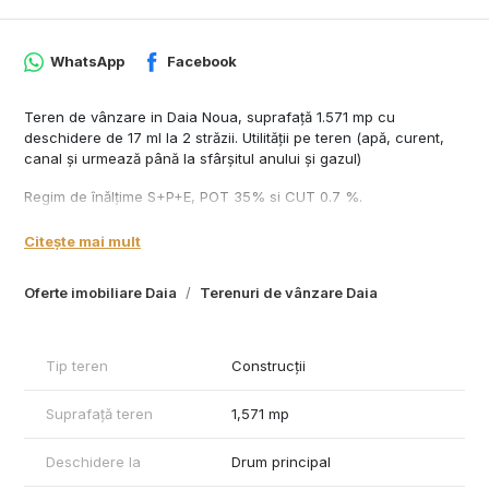
WhatsApp
Facebook
Teren de vânzare in Daia Noua, suprafață 1.571 mp cu
deschidere de 17 ml la 2 străzii. Utilității pe teren (apă, curent,
canal și urmează până la sfârșitul anului și gazul)
Regim de înălțime S+P+E, POT 35% si CUT 0.7 %.
Conform certificatului de urbanism se poate construi locuințe
Citește mai mult
cu regim redus de înălțime S+P+E, POT 35% si CUT 0.7 %.
Oferte imobiliare Daia
Terenuri de vânzare Daia
Oferim clienților următoarele servicii:
- consultanta obținere credite bancare;
- servicii notariat;
- servicii de topografie(schiță, releveu);
Tip teren
Construcții
- certificate energetice imobile;
- asigurări;
Suprafață teren
1,571 mp
- servicii de evaluare;
- consultanță juridică;
Deschidere la
Drum principal