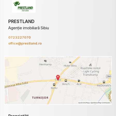
PRESTLAND
Agenție imobiliară Sibiu
0723227070
office@prestland.ro
Proprietăți