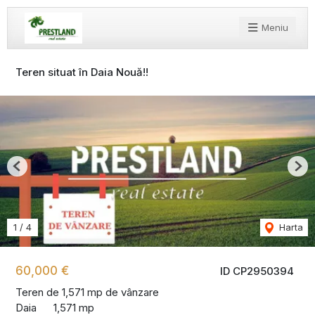
Meniu
Teren situat în Daia Nouă!!
Previous
Nex
1
/
4
Harta
60,000 €
ID CP2950394
Teren de 1,571 mp de vânzare
Daia
1,571 mp