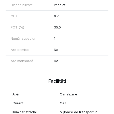
Disponibilitate
Imediat
CUT
0.7
POT (%)
35.0
Număr subsoluri
1
Are demisol
Da
Are mansardă
Da
Facilități
Apă
Canalizare
Curent
Gaz
Iluminat stradal
Mijloace de transport în