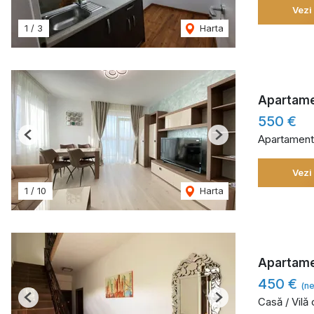
Vezi
1
/
3
Harta
Apartamen
550 €
Apartament 
Previous
Next
Vezi
1
/
10
Harta
Apartamen
450 €
(ne
Casă / Vilă 
Previous
Next