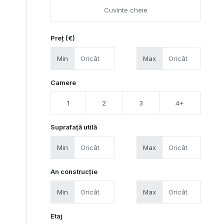
Preț (€)
Min
Max
Camere
1
2
3
4+
Suprafață utilă
Min
Max
An construcție
Min
Max
Etaj