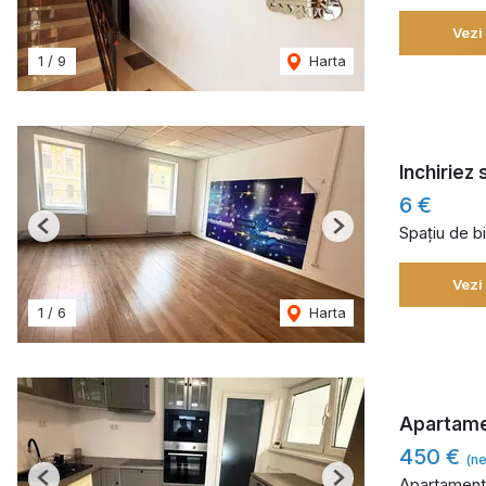
Vezi
1
/
9
Harta
Inchiriez 
6 €
Spațiu de bi
Previous
Next
Vezi
1
/
6
Harta
Apartamen
450 €
(ne
Apartament 