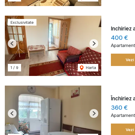
Exclusivitate
Inchiriez
400 €
Apartament 
Previous
Next
Vezi
1
/
9
Harta
Închiriez
360 €
Apartament 
Previous
Next
Vezi