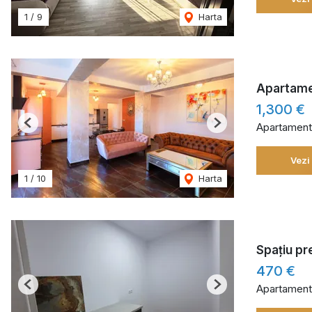
1
/
9
Harta
Apartamen
1,300 €
Apartament 
Previous
Next
Vezi
1
/
10
Harta
Spațiu pr
470 €
Apartament 
Previous
Next