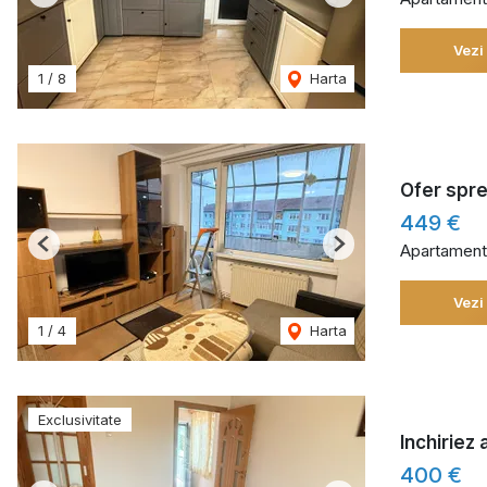
Previous
Next
Vezi
1
/
8
Harta
Ofer spre
449 €
Apartament 
Previous
Next
Vezi
1
/
4
Harta
Exclusivitate
Inchiriez
400 €