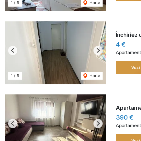
1
/
5
Harta
Închiriez
4 €
Apartament 
Previous
Next
Vezi
1
/
5
Harta
Apartamen
390 €
Apartament 
Previous
Next
Vezi