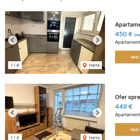
Apartamen
450 €
(ne
Apartament 
Previous
Next
Vezi
1
/
8
Harta
Ofer spre
449 €
Apartament 
Previous
Next
Vezi
1
/
4
Harta