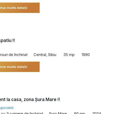
 mai multe detalii
spatiu !!
rouri de închiriat
Central, Sibiu
35 mp
1990
 mai multe detalii
t la casa, zona Șura Mare !!
gociabil)
cu 3 camere de închiriat
Sura Mare
90 mp
2024