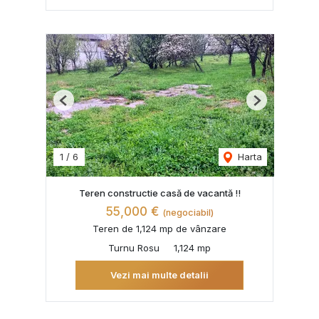
Previous
Next
1
/
6
Harta
Teren constructie casă de vacantă !!
55,000 €
(negociabil)
Teren de 1,124 mp de vânzare
Turnu Rosu
1,124 mp
Vezi mai multe detalii