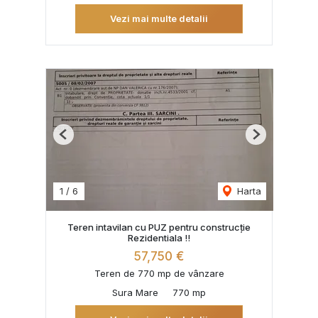
Vezi mai multe detalii
Previous
Next
1
/
6
Harta
Teren intavilan cu PUZ pentru construcție
Rezidentiala !!
57,750 €
Teren de 770 mp de vânzare
Sura Mare
770 mp