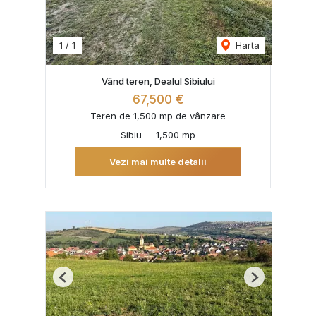
1
/
1
Harta
Vând teren, Dealul Sibiului
67,500 €
Teren de 1,500 mp de vânzare
Sibiu
1,500 mp
Vezi mai multe detalii
Previous
Next