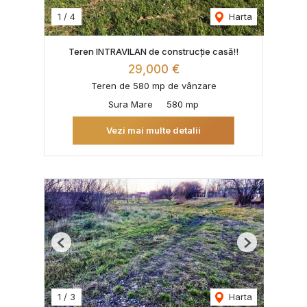
1
/
4
Harta
Teren INTRAVILAN de construcție casă!!
29,000 €
Teren de 580 mp de vânzare
Sura Mare
580 mp
Vezi mai multe detalii
Previous
Next
1
/
3
Harta