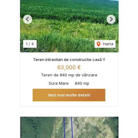
Previous
Next
1
/
4
Harta
Teren intravilan de constructie casă !!
63,000 €
Teren de 840 mp de vânzare
Sura Mare
840 mp
Vezi mai multe detalii