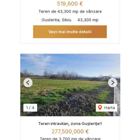
519,600 €
Teren de 43,300 mp de vânzare
Gusterita, Sibiu
43,300 mp
Vezi mai multe detalii
Previous
Next
1
/
4
Harta
Teren intravilan, zona Gușterița!!
277,500,000 €
Teren de 3,700 mp de vânzare