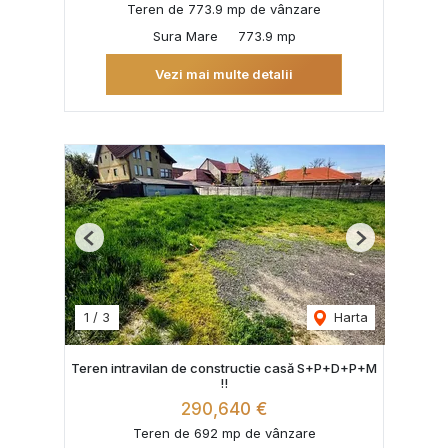
Teren de 773.9 mp de vânzare
Sura Mare
773.9 mp
Vezi mai multe detalii
Previous
Next
1
/
3
Harta
Teren intravilan de constructie casă S+P+D+P+M
!!
290,640 €
Teren de 692 mp de vânzare