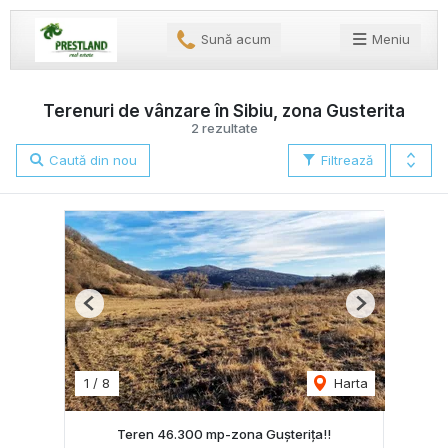
Sună acum
Meniu
Terenuri de vânzare în Sibiu, zona Gusterita
2 rezultate
Caută din nou
Filtrează
Previous
Next
1
/
8
Harta
Teren 46.300 mp-zona Gușterița!!