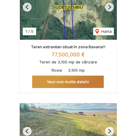
Previous
Next
1
/
5
Harta
Teren extravilan situat în zona Bavaria!!
77,500,000 €
Teren de 3,100 mp de vânzare
Rosia
3,100 mp
Vezi mai multe detalii
Previous
Next