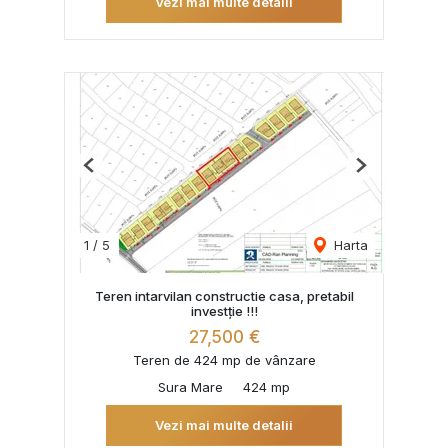
Vezi mai multe detalii
Previous
Next
1
/
5
Harta
Teren intarvilan constructie casa, pretabil
investție !!!
27,500 €
Teren de 424 mp de vânzare
Sura Mare
424 mp
Vezi mai multe detalii