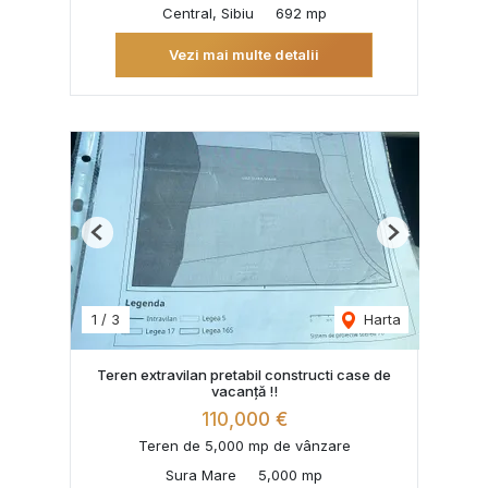
Central, Sibiu
692 mp
Vezi mai multe detalii
Previous
Next
1
/
3
Harta
Teren extravilan pretabil constructi case de
vacanță !!
110,000 €
Teren de 5,000 mp de vânzare
Sura Mare
5,000 mp