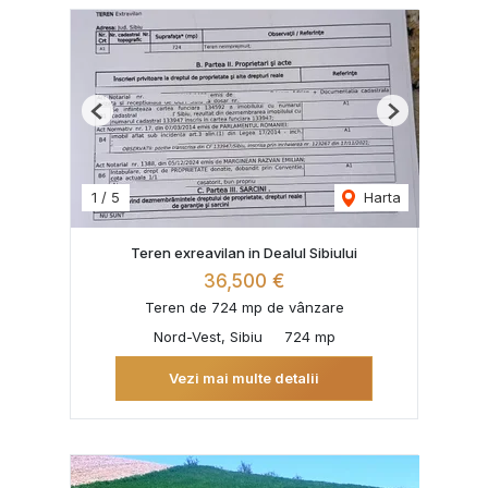
Previous
Next
1
/
5
Harta
Teren exreavilan in Dealul Sibiului
36,500 €
Teren de 724 mp de vânzare
Nord-Vest, Sibiu
724 mp
Vezi mai multe detalii