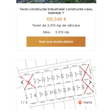
Teren construcție industrială/ constructie case,
Selimbăr !!
105,546 €
Teren de 2,513 mp de vânzare
Sibiu
2,513 mp
Vezi mai multe detalii
Previous
Next
1
/
2
Harta