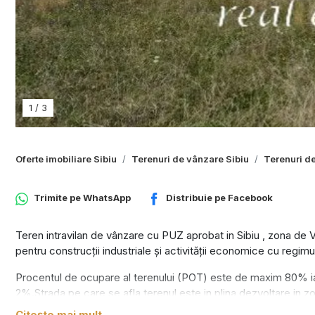
1
/
3
Oferte imobiliare Sibiu
Terenuri de vânzare Sibiu
Terenuri de
Trimite pe
WhatsApp
Distribuie pe
Facebook
Teren intravilan de vânzare cu PUZ aprobat in Sibiu , zona de
pentru construcții industriale și activității economice cu r
Procentul de ocupare al terenului (POT) este de maxim 80% iar
2%.Strada pe care se afla terenul este in plina dezvoltare in zo
de aceea poate fi văzut ca o oportunitate de investiție. Utilitățil
Citește mai mult