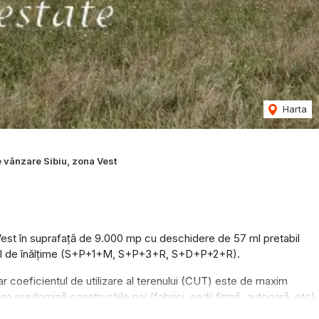
Harta
 vânzare Sibiu, zona Vest
 Vest în suprafață de 9.000 mp cu deschidere de 57 ml pretabil
egimul de înălțime (S+P+1+M, S+P+3+R, S+D+P+2+R).
 coeficientul de utilizare al terenului (CUT) este de maxim
na predomină construcțiile noi (fabrici, sedii firmă, autogară, etc).
e (apa, curent electric, gaz) sunt la limita proprietăți.