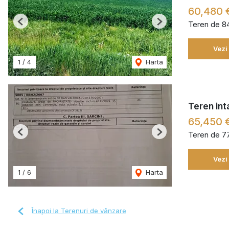
60,480 
Teren de 8
Previous
Next
Vezi
1
/
4
Harta
Teren int
65,450 
Teren de 7
Previous
Next
Vezi
1
/
6
Harta
Înapoi la Terenuri de vânzare