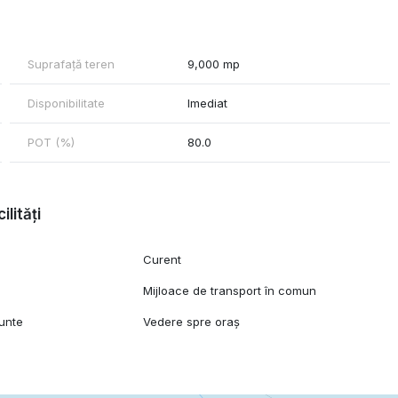
Suprafață teren
9,000 mp
Disponibilitate
Imediat
POT (%)
80.0
ilități
Curent
l
Mijloace de transport în comun
unte
Vedere spre oraș