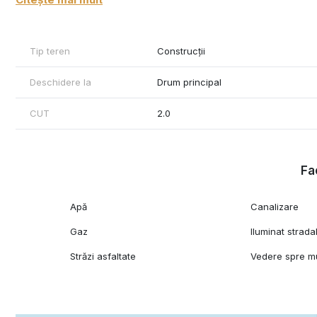
Oferim clienților următoarele servicii:
- consultanta obținere credite bancare;
- servicii notariat;
Tip teren
Construcții
- servicii de topografie(schiță, releveu);
- certificate energetice imobile;
Deschidere la
Drum principal
- asigurări;
- servicii de evaluare;
CUT
2.0
- consultanta juridica
Fac
Apă
Canalizare
Gaz
Iluminat strada
Străzi asfaltate
Vedere spre m