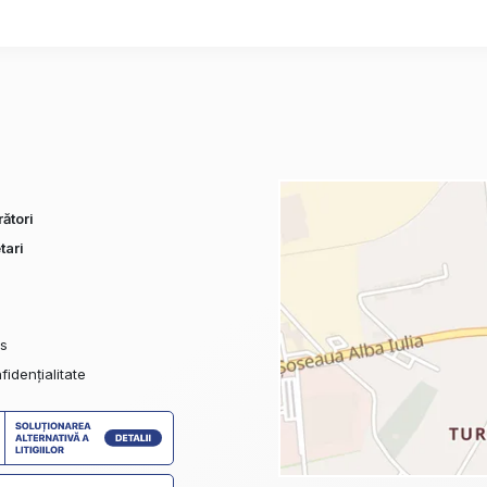
ători
tari
es
fidențialitate