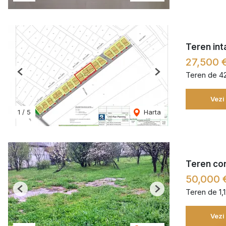
Teren inta
27,500 
Teren de 4
Previous
Next
Vezi
1
/
5
Harta
Teren con
50,000 
Teren de 1,
Previous
Next
Vezi