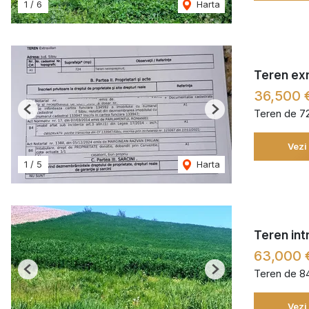
1
/
6
Harta
Teren exre
36,500 
Teren de 7
Previous
Next
Vezi
1
/
5
Harta
Teren int
63,000 
Teren de 8
Previous
Next
Vezi