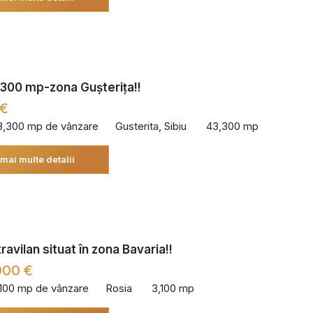
300 mp-zona Gușterița!!
 €
3,300 mp de vânzare
Gusterita, Sibiu
43,300 mp
 mai multe detalii
avilan situat în zona Bavaria!!
000 €
,100 mp de vânzare
Rosia
3,100 mp