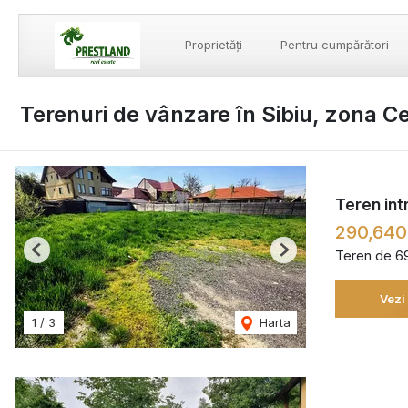
Proprietăți
Pentru cumpărători
Terenuri de vânzare în Sibiu, zona C
Teren int
290,640
Teren de 6
Previous
Next
Vezi
1
/
3
Harta