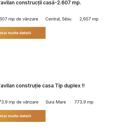
ravilan construcții casă-2.607 mp.
€
,607 mp de vânzare
Central, Sibiu
2,607 mp
 mai multe detalii
ravilan construție casa Tip duplex !!
73.9 mp de vânzare
Sura Mare
773.9 mp
 mai multe detalii