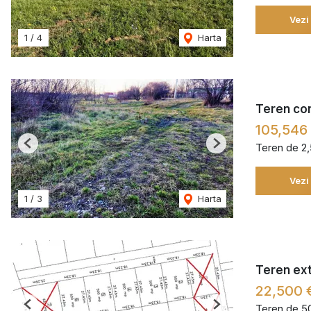
Vezi
1
/
4
Harta
Teren con
105,546
Teren de 2
Previous
Next
Vezi
1
/
3
Harta
Teren extr
22,500 
Teren de 5
Previous
Next