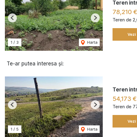
Teren int
78,210 
Teren de 2
Previous
Next
Vezi
1
/
3
Harta
Te-ar putea interesa și:
Teren int
54,173 €
Teren de 7
Previous
Next
Vezi
1
/
5
Harta