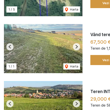
Vezi
1
/
5
Harta
Vând teren
67,500 
Teren de 1
Previous
Next
Vezi
1
/
1
Harta
Teren INT
29,000 
Teren de 5
Previous
Next