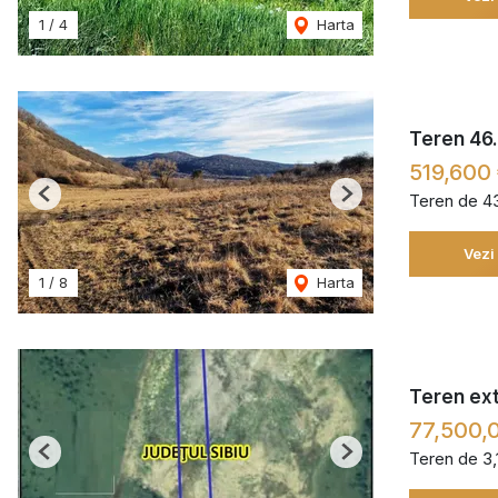
1
/
4
Harta
Teren 46.
519,600
Teren de 4
Previous
Next
Vezi
1
/
8
Harta
Teren extr
77,500,
Teren de 3
Previous
Next