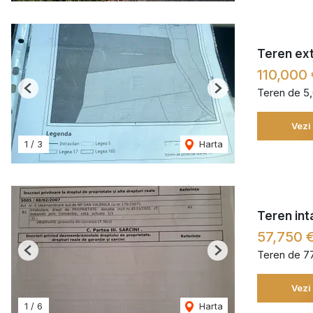
Teren ext
110,000 
Teren de 5
Previous
Next
Vezi
1
/
3
Harta
Teren int
57,750 
Teren de 7
Previous
Next
Vezi
1
/
6
Harta