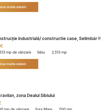
 mai multe detalii
strucție industrială/ constructie case, Selimbăr !!
 €
,513 mp de vânzare
Sibiu
2,513 mp
 mai multe detalii
avilan, zona Dealul Sibiului
€
00 mp de vânzare
Sura Mare
500 mp