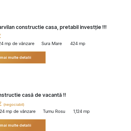
rvilan constructie casa, pretabil investție !!!
€
24 mp de vânzare
Sura Mare
424 mp
 mai multe detalii
structie casă de vacantă !!
€
(negociabil)
124 mp de vânzare
Turnu Rosu
1,124 mp
 mai multe detalii