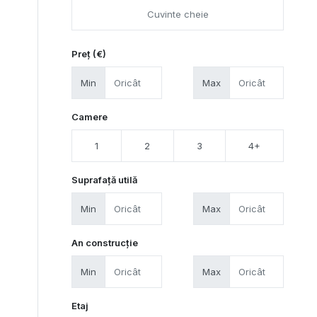
Preț (€)
Min
Max
Camere
1
2
3
4+
Suprafață utilă
Min
Max
An construcție
Min
Max
Etaj