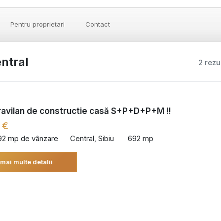
Pentru proprietari
Contact
entral
2 rezu
ravilan de constructie casă S+P+D+P+M !!
 €
92 mp de vânzare
Central, Sibiu
692 mp
 mai multe detalii