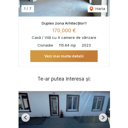
1
/
7
Harta
Duplex zona Arhitecților!!
170,000 €
Casă / Vilă cu 4 camere de vânzare
Cisnadie
115.64 mp
2023
Vezi mai multe detalii
Te-ar putea interesa și:
Previous
Next