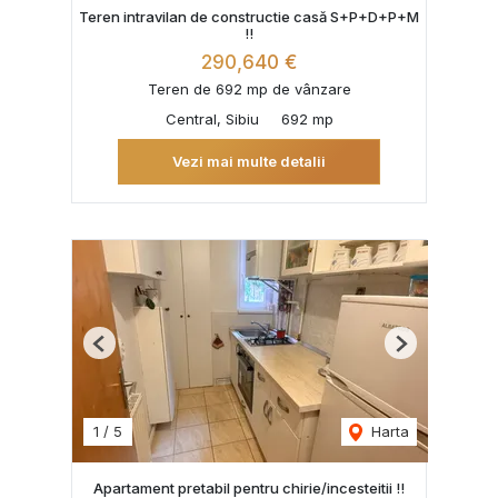
Teren intravilan de constructie casă S+P+D+P+M
!!
290,640 €
Teren de 692 mp de vânzare
Central, Sibiu
692 mp
Vezi mai multe detalii
Previous
Next
1
/
5
Harta
Apartament pretabil pentru chirie/incesteitii !!