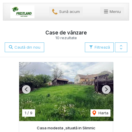
Sună acum
Meniu
Case de vânzare
10 rezultate
Caută din nou
Filtrează
Previous
Next
1
/
9
Harta
Casa modesta ,situată in Slimnic