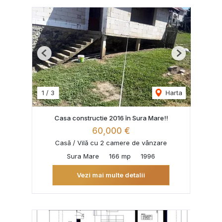
Previous
Next
1
/
3
Harta
Casa constructie 2016 în Sura Mare!!
60,000 €
Casă / Vilă cu 2 camere de vânzare
Sura Mare
166 mp
1996
Vezi mai multe detalii