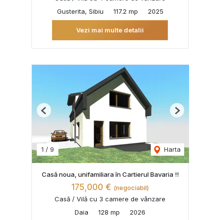
Gusterita, Sibiu
117.2 mp
2025
Vezi mai multe detalii
Previous
Next
1
/
9
Harta
Casă noua, unifamiliara în Cartierul Bavaria !!
175,000 €
(negociabil)
Casă / Vilă cu 3 camere de vânzare
Daia
128 mp
2026