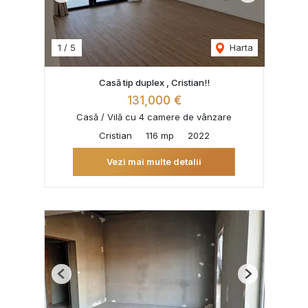
1
/
5
Harta
Casă tip duplex , Cristian!!
131,000 €
Casă / Vilă cu 4 camere de vânzare
Cristian
116 mp
2022
Vezi mai multe detalii
Previous
Next