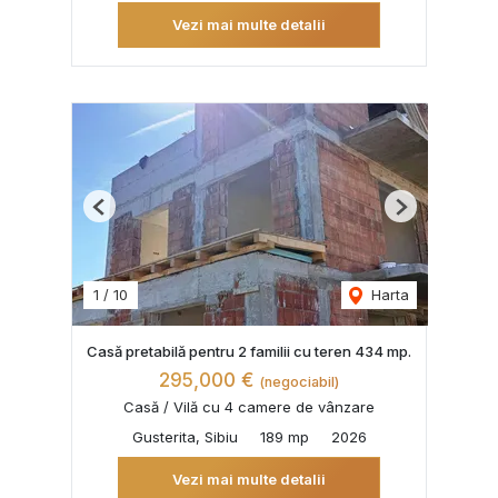
Vezi mai multe detalii
Previous
Next
1
/
10
Harta
Casă pretabilă pentru 2 familii cu teren 434 mp.
295,000 €
(negociabil)
Casă / Vilă cu 4 camere de vânzare
Gusterita, Sibiu
189 mp
2026
Vezi mai multe detalii