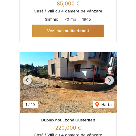
85,000 €
Casă / Vilă cu 4 camere de vânzare
Slimnic
70 mp
1945
Vezi mai multe detalii
Previous
Next
1
/
10
Harta
Duplex nou, zona Gusterita!!
220,000 €
Casă / Vilă cu 4 camere de vânzare