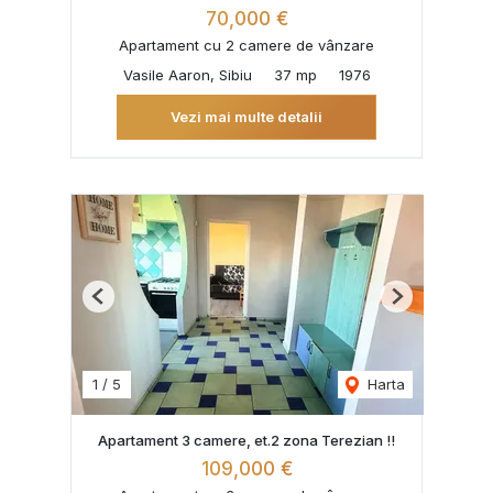
70,000 €
Apartament cu 2 camere de vânzare
Vasile Aaron, Sibiu
37 mp
1976
Vezi mai multe detalii
Previous
Next
1
/
5
Harta
Apartament 3 camere, et.2 zona Terezian !!
109,000 €