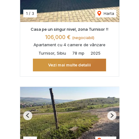
1
/
3
Harta
Casa pe un singur nivel, zona Turnisor !!
106,000 €
(negociabil)
Apartament cu 4 camere de vânzare
Turnisor, Sibiu
78 mp
2025
Vezi mai multe detalii
Previous
Next