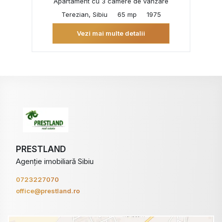
Apartament cu 3 camere de vânzare
Terezian, Sibiu
65 mp
1975
Vezi mai multe detalii
PRESTLAND
Agenție imobiliară Sibiu
0723227070
office@prestland.ro