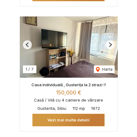
Previous
Next
1
/
7
Harta
Casa individuală , Gusterița la 2 strazi !!
150,000 €
Casă / Vilă cu 4 camere de vânzare
Gusterita, Sibiu
112 mp
1972
Vezi mai multe detalii