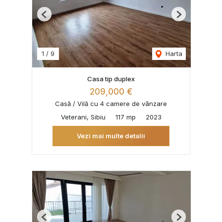
Previous
Next
1
/
9
Harta
Casa tip duplex
209,000 €
Casă / Vilă cu 4 camere de vânzare
Veterani, Sibiu
117 mp
2023
Vezi mai multe detalii
Previous
Next