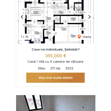
Previous
Next
1
/
10
Harta
Case noi individuale, Șelimbăr!!
355,000 €
Casă / Vilă cu 5 camere de vânzare
Sibiu
211 mp
2022
Vezi mai multe detalii