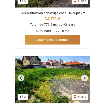
1
/
5
Harta
Teren intravilan construție casa Tip duplex !!
54,173 €
Teren de 773.9 mp de vânzare
Sura Mare
773.9 mp
Vezi mai multe detalii
Previous
Next
1
/
3
Harta