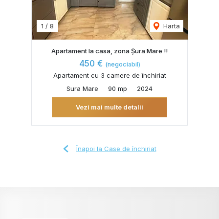
1
/
8
Harta
Apartament la casa, zona Șura Mare !!
450 €
(negociabil)
Apartament cu 3 camere de închiriat
Sura Mare
90 mp
2024
Vezi mai multe detalii
Înapoi la Case de închiriat