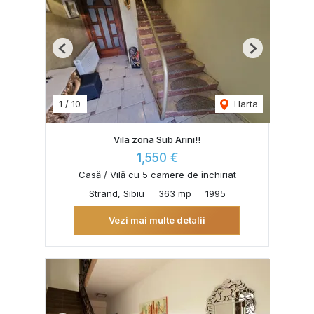
Previous
Next
1
/
10
Harta
Vila zona Sub Arini!!
1,550 €
Casă / Vilă cu 5 camere de închiriat
Strand, Sibiu
363 mp
1995
Vezi mai multe detalii