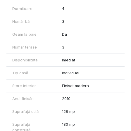
imobilului, aceasta informând asupra necesitații si legalității
Dormitoare
4
certificatului energetic. Comunicarea datelor cuprinse in
Certificatul Energetic al imobilului rămâne in sarcina
Număr băi
3
proprietarului.
Oferim clienților următoarele servicii:
- consultanta obținere credite bancare;
Geam la baie
Da
- servicii notariat;
- servicii de topografie(schiță, releveu);
Număr terase
3
- certificate energetice imobile;
- asigurări;
Disponibilitate
Imediat
- servicii de evalure;
- consultanta juridica;
Tip casă
Individual
Stare interior
Finisat modern
Anul finisării
2010
Suprafață utilă
128 mp
Suprafață
180 mp
construită