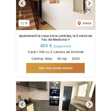
Previous
Next
1
/
9
Harta
Apartament la casa zona centrala, la 5 minut de
Fac de Medicina !!
450 €
(negociabil)
Casă / Vilă cu 2 camere de închiriat
Central, Sibiu
60 mp
2020
Vezi mai multe detalii
Previous
Next