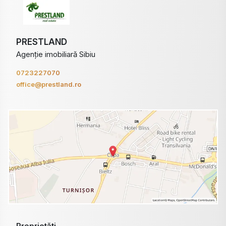
PRESTLAND
Agenție imobiliară Sibiu
0723227070
office@prestland.ro
Proprietăți