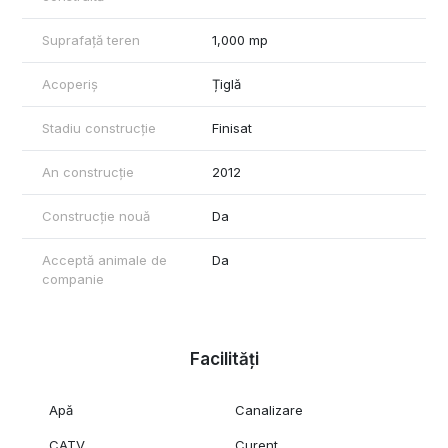
Suprafață teren
1,000 mp
Acoperiș
Țiglă
Stadiu construcție
Finisat
An construcție
2012
Construcție nouă
Da
Acceptă animale de
Da
companie
Facilități
Apă
Canalizare
CATV
Curent