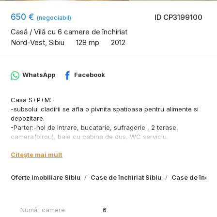
650 €
ID CP3199100
(negociabil)
Casă / Vilă cu 6 camere de închiriat
Nord-Vest, Sibiu
128 mp
2012
WhatsApp
Facebook
Casa S+P+M:-
-subsolul cladirii se afla o pivnita spatioasa pentru alimente si
depozitare.
-Parter:-hol de intrare, bucatarie, sufragerie , 2 terase,
camera(birou), baie cu cabina de dus, WC serviciu.
-Mansardă:-4 dormitoare, si un balcon.
Citește mai mult
Casa se afla foarte aprope de intrarea in oras, unde se afla
foarte multe magazine, restaurante si acces la autostrada DN1
Oferte imobiliare Sibiu
Case de închiriat Sibiu
Case de închir
Se accepta si animale de companie.Gradina este cu pomi
fructiferi,spatiu de relaxare, iar curtea este foarte spatioasa.
Se solicita plata pentu una luna+ garantie.
Număr camere
6
Agenția nu deține informațiile privind performanta energetica a