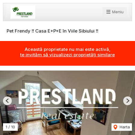
Meniu
Pet Frendy !! Casa E+P+E în Viile Sibiului !!
Această proprietate nu mai este activă,
te invităm să vizualizezi proprietăți similare
Previous
Nex
1
/
10
Harta