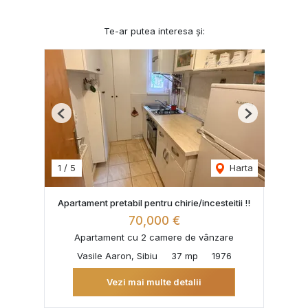
Te-ar putea interesa și:
Previous
Next
1
/
5
Harta
Apartament pretabil pentru chirie/incesteitii !!
70,000 €
Apartament cu 2 camere de vânzare
Vasile Aaron, Sibiu
37 mp
1976
Vezi mai multe detalii