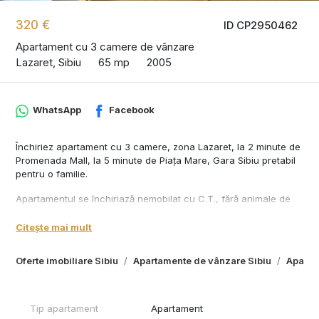
320 €
ID CP2950462
Apartament cu 3 camere de vânzare
Lazaret, Sibiu
65 mp
2005
WhatsApp
Facebook
Închiriez apartament cu 3 camere, zona Lazaret, la 2 minute de
Promenada Mall, la 5 minute de Piața Mare, Gara Sibiu pretabil
pentru o familie.
Apartamentul se închiriază nemobilat cu C.T., fără animale de
companie.
Preț 300 Euro + o garanție!
Citește mai mult
Oferte imobiliare Sibiu
Apartamente de vânzare Sibiu
Aparta
Tip apartament
Apartament