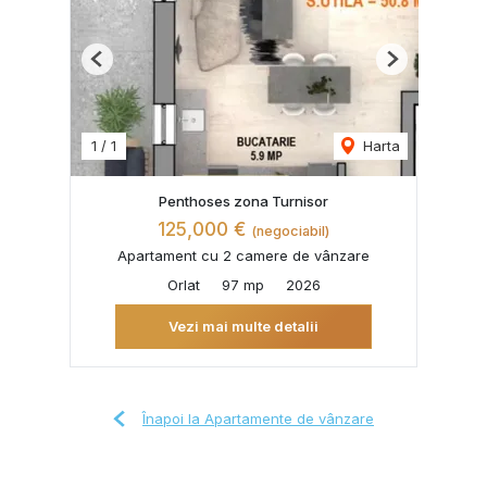
Previous
Next
1
/
1
Harta
Penthoses zona Turnisor
125,000 €
(negociabil)
Apartament cu 2 camere de vânzare
Orlat
97 mp
2026
Vezi mai multe detalii
Înapoi la Apartamente de vânzare