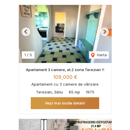
Previous
Next
1
/
5
Harta
Apartament 3 camere, et.2 zona Terezian !!
109,000 €
Apartament cu 3 camere de vânzare
Terezian, Sibiu
65 mp
1975
Vezi mai multe detalii