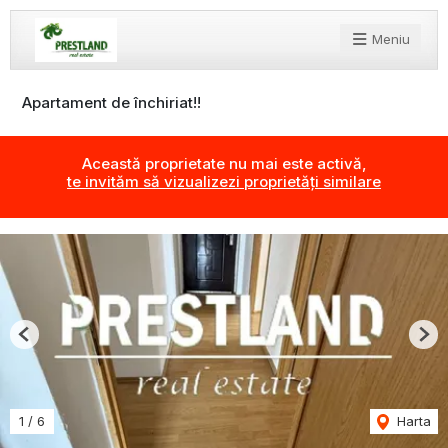
Meniu
Apartament de închiriat!!
Această proprietate nu mai este activă,
te invităm să vizualizezi proprietăți similare
Previous
Nex
1
/
6
Harta