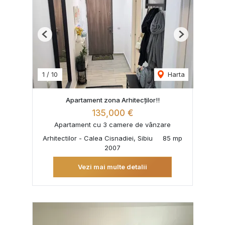
Previous
Next
1
/
10
Harta
Apartament zona Arhitecților!!
135,000 €
Apartament cu 3 camere de vânzare
Arhitectilor - Calea Cisnadiei, Sibiu
85 mp
2007
Vezi mai multe detalii