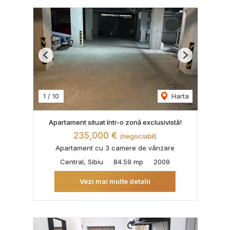
Previous
Next
1
/
10
Harta
Apartament situat într-o zonă exclusivistă!
235,000 €
(negociabil)
Apartament cu 3 camere de vânzare
Central, Sibiu
84.59 mp
2009
Vezi mai multe detalii