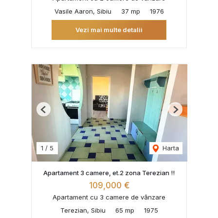
Vasile Aaron, Sibiu
37 mp
1976
Vezi mai multe detalii
Previous
Next
1
/
5
Harta
Apartament 3 camere, et.2 zona Terezian !!
109,000 €
Apartament cu 3 camere de vânzare
Terezian, Sibiu
65 mp
1975