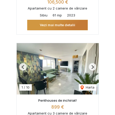
106,500 €
Apartament cu 2 camere de vânzare
Sibiu
61 mp
2023
Vezi mai multe detalii
Previous
Next
1
/
10
Harta
Penthouses de inchiriat!
899 €
Apartament cu 3 camere de vânzare