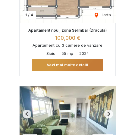
1
/
4
Harta
Apartament nou , zona Selimbar (Dracula)
100,000 €
Apartament cu 3 camere de vânzare
Sibiu
55 mp
2024
Vezi mai multe detalii
Previous
Next