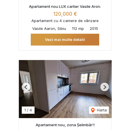
Apartament nou LUX cartier Vasile Aron.
120,000 €
Apartament cu 4 camere de vânzare
Vasile Aaron, Sibiu
112 mp
2015
Vezi mai multe detalii
Previous
Next
1
/
4
Harta
Apartament nou, zona Șelimbăr!!