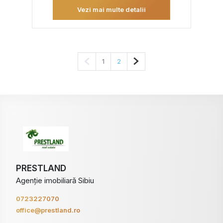
Vezi mai multe detalii
Pagina anterioară
Pagina următoare
1
2
PRESTLAND
Agenție imobiliară Sibiu
0723227070
office@prestland.ro