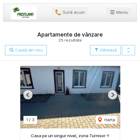
Sună acum
Meniu
Apartamente de vânzare
25 rezultate
Caută din nou
Filtrează
Previous
Next
1
/
3
Harta
Casa pe un singur nivel, zona Turnisor !!