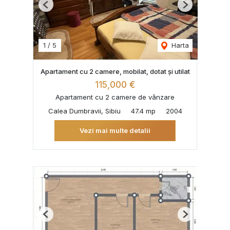
Previous
Next
1
/
5
Harta
Apartament cu 2 camere, mobilat, dotat și utilat
115,000 €
Apartament cu 2 camere de vânzare
Calea Dumbravii, Sibiu
47.4 mp
2004
Vezi mai multe detalii
Previous
Next