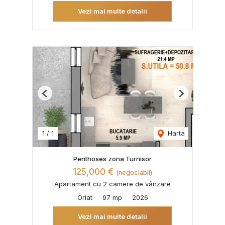
Vezi mai multe detalii
Previous
Next
1
/
1
Harta
Penthoses zona Turnisor
125,000 €
(negociabil)
Apartament cu 2 camere de vânzare
Orlat
97 mp
2026
Vezi mai multe detalii