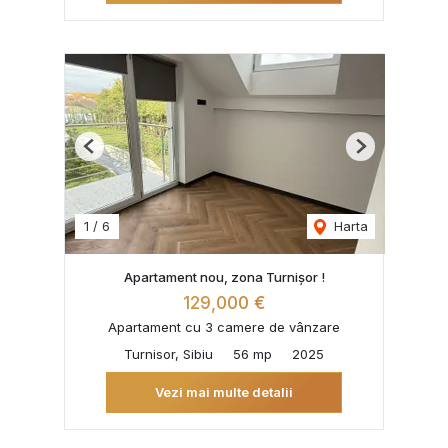
Previous
Next
1
/
6
Harta
Apartament nou, zona Turnișor !
129,000 €
Apartament cu 3 camere de vânzare
Turnisor, Sibiu
56 mp
2025
Vezi mai multe detalii