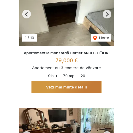
Previous
Next
1
/
10
Harta
Apartament la mansardă Cartier ARHITECȚIOR!
79,000 €
Apartament cu 3 camere de vânzare
Sibiu
79 mp
20
Vezi mai multe detalii