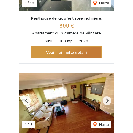
1
/
10
Harta
Penthouse de lux oferit spre închiriere.
899 €
Apartament cu 3 camere de vânzare
Sibiu
100 mp
2020
Vezi mai multe detalii
Previous
Next
1
/
8
Harta