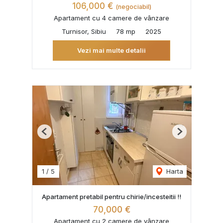
106,000 €
(negociabil)
Apartament cu 4 camere de vânzare
Turnisor, Sibiu
78 mp
2025
Vezi mai multe detalii
Previous
Next
1
/
5
Harta
Apartament pretabil pentru chirie/incesteitii !!
70,000 €
Apartament cu 2 camere de vânzare