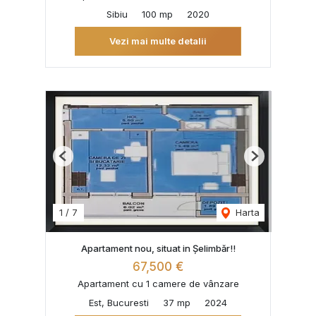
Sibiu
100 mp
2020
Vezi mai multe detalii
Previous
Next
1
/
7
Harta
Apartament nou, situat in Șelimbăr!!
67,500 €
Apartament cu 1 camere de vânzare
Est, Bucuresti
37 mp
2024