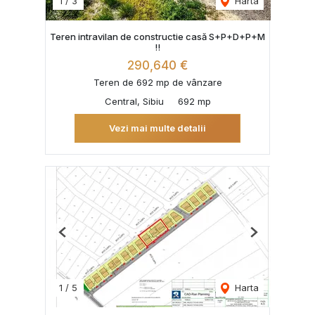
1
/
3
Harta
Teren intravilan de constructie casă S+P+D+P+M
!!
290,640 €
Teren de 692 mp de vânzare
Central, Sibiu
692 mp
Vezi mai multe detalii
Previous
Next
1
/
5
Harta