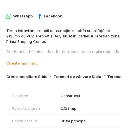
WhatsApp
Facebook
Teren intravilan pretabil construcție imobil în suprafață de
2123mp cu PUZ aprobat și AC, situat în Cartierul Terezian zona
Prima Shoping Center.
Conform certificatului de urbanism: locuințe cu regim redus de
înălțime S+P+2+M/R cu POT 30 % și CUT 1.05.
Citește mai mult
Oferim clienților următoarele servicii:
- consultanta obținere credite bancare;
Oferte imobiliare Sibiu
Terenuri de vânzare Sibiu
Terenuri de
- servicii notariat;
- servicii de topografie(schiță, releveu);
- certificate energetice imobile;
- asigurări;
Tip teren
Construcții
- servicii de evaluare;
- consultanță juridică;
Suprafață teren
2,123 mp
Deschidere la
Drum principal