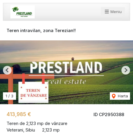
Meniu
Teren intravilan, zona Terezian!!
Previous
Nex
1
/
3
Harta
413,985 €
ID CP2950388
Teren de 2,123 mp de vânzare
Veterani, Sibiu
2,123 mp