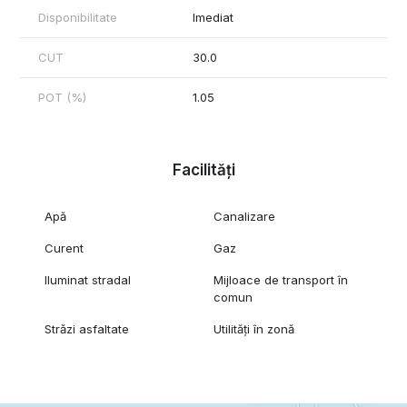
Disponibilitate
Imediat
CUT
30.0
POT (%)
1.05
Facilități
Apă
Canalizare
Curent
Gaz
Iluminat stradal
Mijloace de transport în
comun
Străzi asfaltate
Utilități în zonă