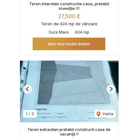
Teren intarvilan constructie casa, pretabil
investție !!!
27,500 €
Teren de 424 mp de vânzare
Sura Mare
424 mp
Vezi mai multe detalii
Previous
Next
1
/
3
Harta
Teren extravilan pretabil constructi case de
vacanță !!