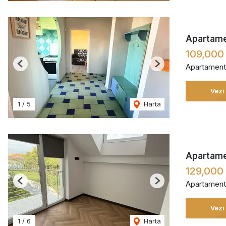
Apartamen
109,000
Apartament
Previous
Next
Vezi
1
/
5
Harta
Apartamen
129,000
Apartament
Previous
Next
Vezi
1
/
6
Harta