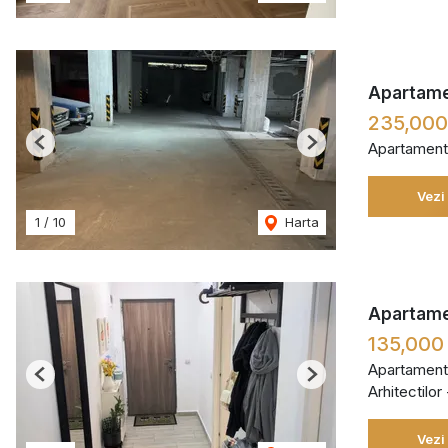
Apartamen
235,00
Apartament
Previous
Next
Vezi
1
/
10
Harta
Apartamen
135,000
Apartament
Previous
Next
Arhitectilor
Vezi