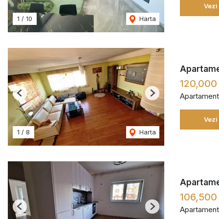
Vezi
1
/
10
Harta
Apartamen
120,000
Apartament
Previous
Next
Vezi
1
/
8
Harta
Apartamen
106,500
Apartament
Previous
Next