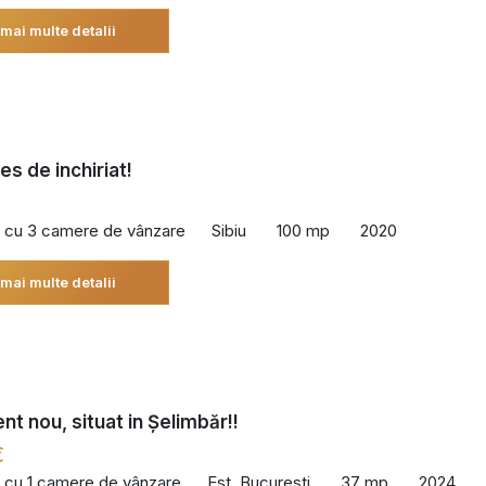
 mai multe detalii
s de inchiriat!
 cu 3 camere de vânzare
Sibiu
100 mp
2020
 mai multe detalii
t nou, situat in Șelimbăr!!
€
 cu 1 camere de vânzare
Est, Bucuresti
37 mp
2024