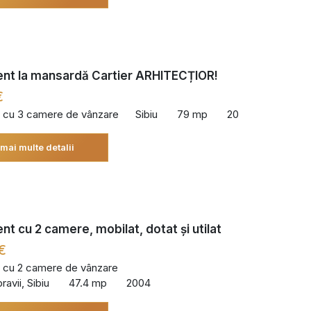
nt la mansardă Cartier ARHITECȚIOR!
€
 cu 3 camere de vânzare
Sibiu
79 mp
20
 mai multe detalii
t cu 2 camere, mobilat, dotat și utilat
€
 cu 2 camere de vânzare
avii, Sibiu
47.4 mp
2004