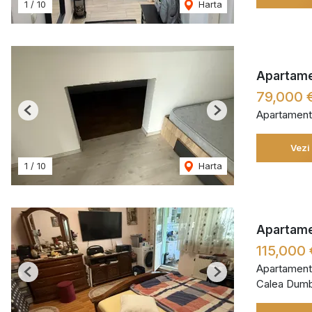
1
/
10
Harta
Apartame
79,000 
Apartament
Previous
Next
Vezi
1
/
10
Harta
Apartamen
115,000 
Apartament
Previous
Next
Calea Dumbr