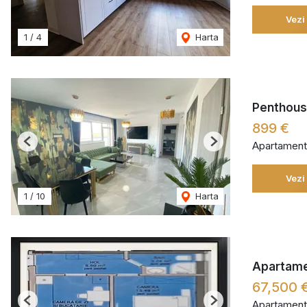
Vezi
1
/
4
Harta
Penthouse
899 €
Apartament
Previous
Next
Vezi
1
/
10
Harta
Apartamen
67,500 
Apartament
Previous
Next