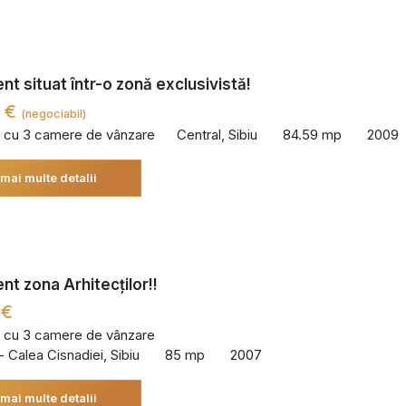
t situat într-o zonă exclusivistă!
0 €
(negociabil)
 cu 3 camere de vânzare
Central, Sibiu
84.59 mp
2009
 mai multe detalii
t zona Arhitecților!!
 €
 cu 3 camere de vânzare
 - Calea Cisnadiei, Sibiu
85 mp
2007
 mai multe detalii