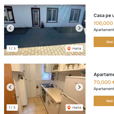
Casa pe u
106,000
Apartament
Previous
Next
Vezi
1
/
3
Harta
Apartament
70,000 
Apartament
Previous
Next
Vezi
1
/
5
Harta