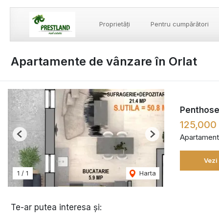
Proprietăți
Pentru cumpărători
Apartamente de vânzare în Orlat
Penthose
125,000
Apartament
Previous
Next
Vezi
1
/
1
Harta
Te-ar putea interesa și: