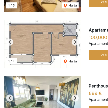
Vezi
1
/
5
Harta
Apartamen
100,000
Apartament
Previous
Next
Vezi
1
/
4
Harta
Penthouse
899 €
Apartament
Previous
Next