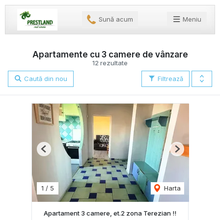
Sună acum
Meniu
Apartamente cu 3 camere de vânzare
12 rezultate
Caută din nou
Filtrează
Previous
Next
1
/
5
Harta
Apartament 3 camere, et.2 zona Terezian !!