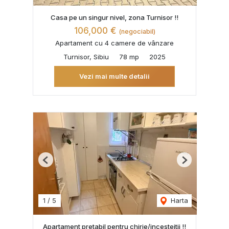
Casa pe un singur nivel, zona Turnisor !!
106,000 €
(negociabil)
Apartament cu 4 camere de vânzare
Turnisor, Sibiu
78 mp
2025
Vezi mai multe detalii
Previous
Next
1
/
5
Harta
Apartament pretabil pentru chirie/incesteitii !!