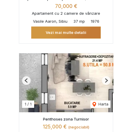
70,000 €
Apartament cu 2 camere de vânzare
Vasile Aaron, Sibiu
37 mp
1976
Vezi mai multe detalii
Previous
Next
1
/
1
Harta
Penthoses zona Turnisor
125,000 €
(negociabil)