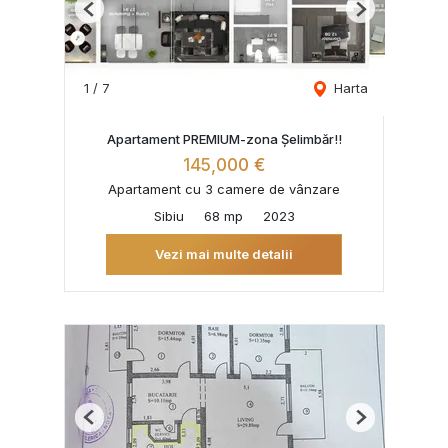
Previous
Next
1
/
7
Harta
Apartament PREMIUM-zona Șelimbăr!!
145,000 €
Apartament cu 3 camere de vânzare
Sibiu
68 mp
2023
Vezi mai multe detalii
Previous
Next