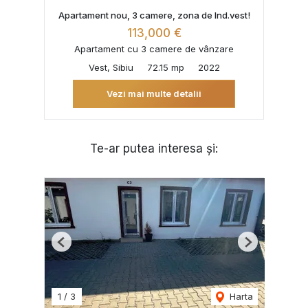
Apartament nou, 3 camere, zona de Ind.vest!
113,000 €
Apartament cu 3 camere de vânzare
Vest, Sibiu
72.15 mp
2022
Vezi mai multe detalii
Te-ar putea interesa și:
Previous
Next
1
/
3
Harta