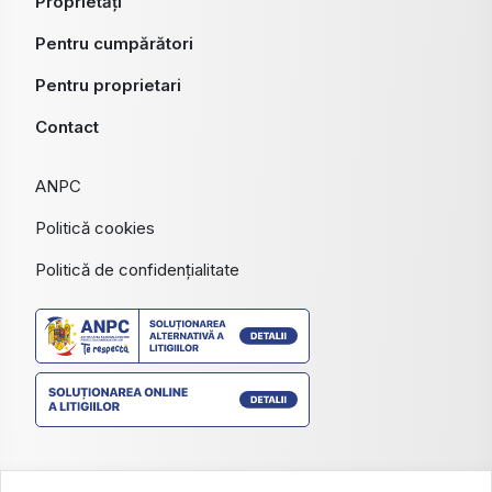
Politică de confidențialitate
©
2026
Prestland Company S.R.L.
Site creat în