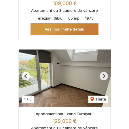
109,000 €
Apartament cu 3 camere de vânzare
Terezian, Sibiu
65 mp
1975
Vezi mai multe detalii
Previous
Next
1
/
6
Harta
Apartament nou, zona Turnișor !
129,000 €
Apartament cu 3 camere de vânzare