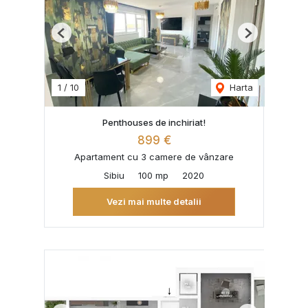
Previous
Next
1
/
10
Harta
Penthouses de inchiriat!
899 €
Apartament cu 3 camere de vânzare
Sibiu
100 mp
2020
Vezi mai multe detalii