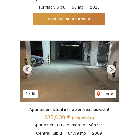
Turnisor, Sibiu
56 mp
2025
Vezi mai multe detalii
Previous
Next
1
/
10
Harta
Apartament situat într-o zonă exclusivistă!
235,000 €
(negociabil)
Apartament cu 3 camere de vânzare
Central, Sibiu
84.59 mp
2009