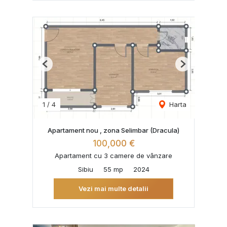
Previous
Next
1
/
4
Harta
Apartament nou , zona Selimbar (Dracula)
100,000 €
Apartament cu 3 camere de vânzare
Sibiu
55 mp
2024
Vezi mai multe detalii