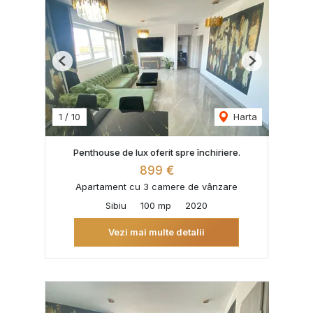
Previous
Next
1
/
10
Harta
Penthouse de lux oferit spre închiriere.
899 €
Apartament cu 3 camere de vânzare
Sibiu
100 mp
2020
Vezi mai multe detalii