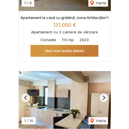
1
/
6
Harta
Apartament la casă cu grădină, zona Arhitecților!!
131,000 €
Apartament cu 3 camere de vânzare
Cisnadie
113 mp
2023
Vezi mai multe detalii
Previous
Next
1
/
10
Harta