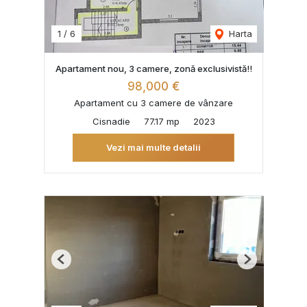
1
/
6
Harta
Apartament nou, 3 camere, zonă exclusivistă!!
98,000 €
Apartament cu 3 camere de vânzare
Cisnadie
77.17 mp
2023
Vezi mai multe detalii
Previous
Next