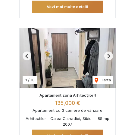
Vezi mai multe detalii
Previous
Next
1
/
10
Harta
Apartament zona Arhitecților!!
135,000 €
Apartament cu 3 camere de vânzare
Arhitectilor - Calea Cisnadiei, Sibiu
85 mp
2007