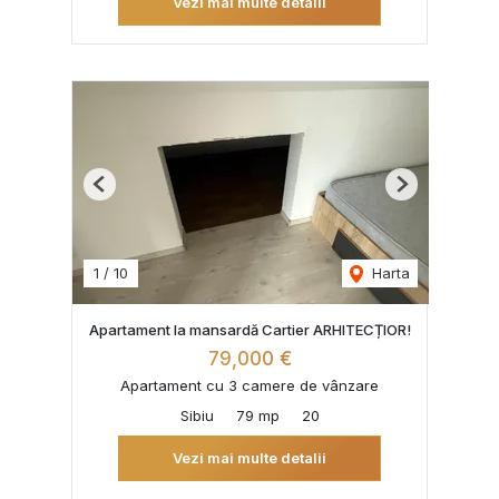
Vezi mai multe detalii
Previous
Next
1
/
10
Harta
Apartament la mansardă Cartier ARHITECȚIOR!
79,000 €
Apartament cu 3 camere de vânzare
Sibiu
79 mp
20
Vezi mai multe detalii